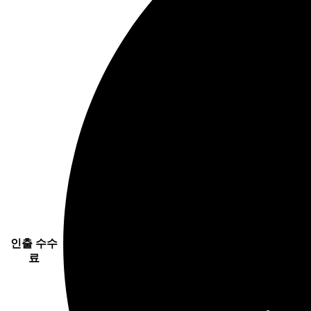
인출 수수
료