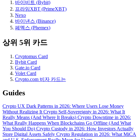
바이비트 (Bybit)
프라임XBT (PrimeXBT)
Nexo
바이낸스 (Binance)
페멕스 (Phemex)
상위 5위 카드
Cryptomus Card
Bybit Card
Gate.io Card
Volet Card
Crypto.com 비자 카드는
Guides
Crypto UX Dark Patterns in 2026: Where Users Lose Money
Without Realizing It
Crypto Self-Sovereignty in 2026: What It
Really Means (And Where It Breaks)
Crypto Downtime in 2026:
What Really Happens When Blockchains Go Offline (And What
You Should Do)
Crypto Custody in 2026: How Investors Actually
Store Digital Assets Safely
Crypto Regulation in 2026: What MiCA
and U.S. Enforcement Really Mean for Users