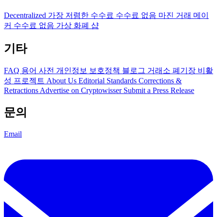
Decentralized
가장 저렴한 수수료
수수료 없음
마진 거래
메이
커 수수료 없음
가상 화폐 샵
기타
FAQ
용어 사전
개인정보 보호정책
블로그
거래소 폐기장
비활
성 프로젝트
About Us
Editorial Standards
Corrections &
Retractions
Advertise on Cryptowisser
Submit a Press Release
문의
Email