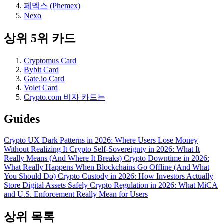
페멕스 (Phemex)
Nexo
상위 5위 카드
Cryptomus Card
Bybit Card
Gate.io Card
Volet Card
Crypto.com 비자 카드는
Guides
Crypto UX Dark Patterns in 2026: Where Users Lose Money
Without Realizing It
Crypto Self-Sovereignty in 2026: What It
Really Means (And Where It Breaks)
Crypto Downtime in 2026:
What Really Happens When Blockchains Go Offline (And What
You Should Do)
Crypto Custody in 2026: How Investors Actually
Store Digital Assets Safely
Crypto Regulation in 2026: What MiCA
and U.S. Enforcement Really Mean for Users
상위 목록