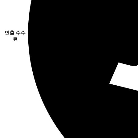
인출 수수
료