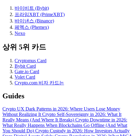
바이비트 (Bybit)
프라임XBT (PrimeXBT)
바이낸스 (Binance)
페멕스 (Phemex)
Nexo
상위 5위 카드
Cryptomus Card
Bybit Card
Gate.io Card
Volet Card
Crypto.com 비자 카드는
Guides
Crypto UX Dark Patterns in 2026: Where Users Lose Money
Without Realizing It
Crypto Self-Sovereignty in 2026: What It
Really Means (And Where It Breaks)
Crypto Downtime in 2026:
What Really Happens When Blockchains Go Offline (And What
You Should Do)
Crypto Custody in 2026: How Investors Actually