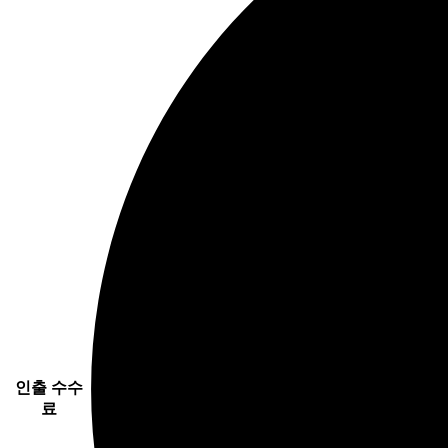
인출 수수
료