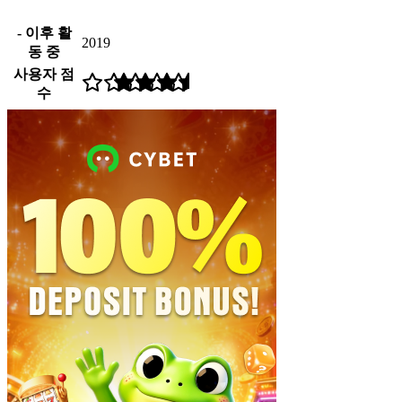
- 이후 활
2019
동 중
사용자 점
수