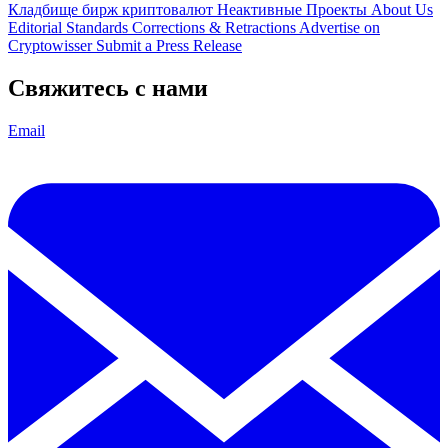
Кладбище бирж криптовалют
Неактивные Проекты
About Us
Editorial Standards
Corrections & Retractions
Advertise on
Cryptowisser
Submit a Press Release
Свяжитесь с нами
Email