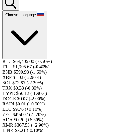
Choose Language
BTC $64,405.00
(-0.50%)
ETH $1,905.67
(-0.40%)
BNB $590.93
(-1.60%)
XRP $1.03
(-2.90%)
SOL $72.85
(-2.20%)
TRX $0.33
(-0.30%)
HYPE $56.12
(-1.90%)
DOGE $0.07
(-2.00%)
RAIN $0.01
(+0.90%)
LEO $9.76
(+0.10%)
ZEC $494.07
(-5.20%)
ADA $0.20
(+6.30%)
XMR $367.53
(+2.90%)
LINK $8.21
(-0.10%)