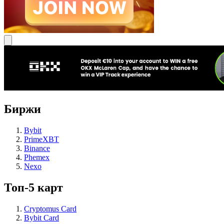
Биржи
Bybit
PrimeXBT
Binance
Phemex
Nexo
Топ-5 карт
Cryptomus Card
Bybit Card