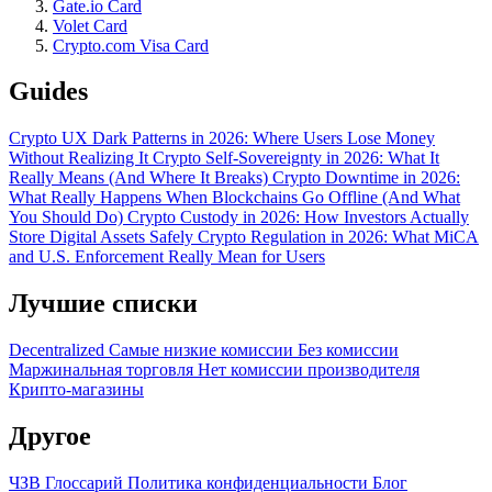
Gate.io Card
Volet Card
Crypto.com Visa Card
Guides
Crypto UX Dark Patterns in 2026: Where Users Lose Money
Without Realizing It
Crypto Self-Sovereignty in 2026: What It
Really Means (And Where It Breaks)
Crypto Downtime in 2026:
What Really Happens When Blockchains Go Offline (And What
You Should Do)
Crypto Custody in 2026: How Investors Actually
Store Digital Assets Safely
Crypto Regulation in 2026: What MiCA
and U.S. Enforcement Really Mean for Users
Лучшие списки
Decentralized
Самые низкие комиссии
Без комиссии
Маржинальная торговля
Нет комиссии производителя
Крипто-магазины
Другое
ЧЗВ
Глоссарий
Политика конфиденциальности
Блог