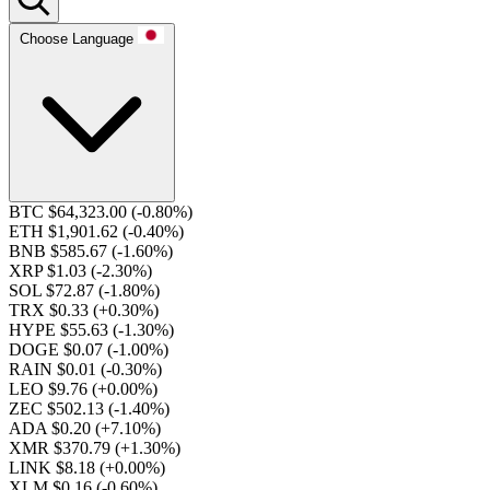
Choose Language
BTC $64,323.00
(-0.80%)
ETH $1,901.62
(-0.40%)
BNB $585.67
(-1.60%)
XRP $1.03
(-2.30%)
SOL $72.87
(-1.80%)
TRX $0.33
(+0.30%)
HYPE $55.63
(-1.30%)
DOGE $0.07
(-1.00%)
RAIN $0.01
(-0.30%)
LEO $9.76
(+0.00%)
ZEC $502.13
(-1.40%)
ADA $0.20
(+7.10%)
XMR $370.79
(+1.30%)
LINK $8.18
(+0.00%)
XLM $0.16
(-0.60%)