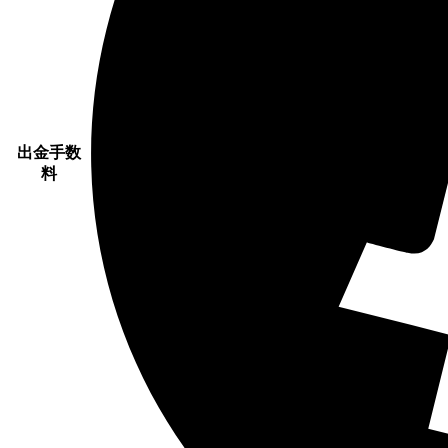
出金手数
料