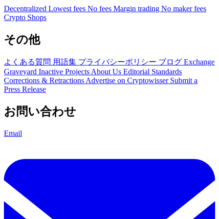
Decentralized
Lowest fees
No fees
Margin trading
No maker fees
Crypto Shops
その他
よくある質問
用語集
プライバシーポリシー
ブログ
Exchange
Graveyard
Inactive Projects
About Us
Editorial Standards
Corrections & Retractions
Advertise on Cryptowisser
Submit a
Press Release
お問い合わせ
Email