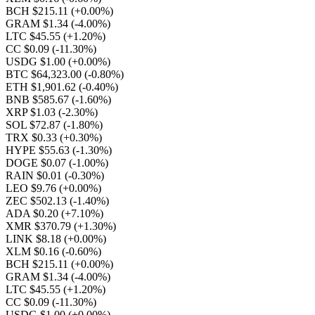
BCH $215.11
(+0.00%)
GRAM $1.34
(-4.00%)
LTC $45.55
(+1.20%)
CC $0.09
(-11.30%)
USDG $1.00
(+0.00%)
BTC $64,323.00
(-0.80%)
ETH $1,901.62
(-0.40%)
BNB $585.67
(-1.60%)
XRP $1.03
(-2.30%)
SOL $72.87
(-1.80%)
TRX $0.33
(+0.30%)
HYPE $55.63
(-1.30%)
DOGE $0.07
(-1.00%)
RAIN $0.01
(-0.30%)
LEO $9.76
(+0.00%)
ZEC $502.13
(-1.40%)
ADA $0.20
(+7.10%)
XMR $370.79
(+1.30%)
LINK $8.18
(+0.00%)
XLM $0.16
(-0.60%)
BCH $215.11
(+0.00%)
GRAM $1.34
(-4.00%)
LTC $45.55
(+1.20%)
CC $0.09
(-11.30%)
USDG $1.00
(+0.00%)