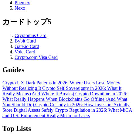
Phemex
Nexo
カードトップ5
Cryptomus Card
Bybit Card
Gate.io Card
Volet Card
Crypto.com Visa Card
Guides
Crypto UX Dark Patterns in 2026: Where Users Lose Money
Without Realizing It
Crypto Self-Sovereignty in 2026: What It
Really Means (And Where It Breaks)
Crypto Downtime in 2026:
What Really Happens When Blockchains Go Offline (And What
You Should Do)
Crypto Custody in 2026: How Investors Actually
Store Digital Assets Safely
Crypto Regulation in 2026: What MiCA
and U.S. Enforcement Really Mean for Users
Top Lists