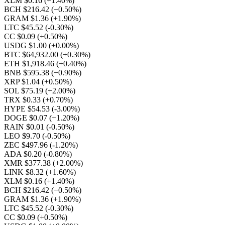
XLM $0.16
(+1.40%)
BCH $216.42
(+0.50%)
GRAM $1.36
(+1.90%)
LTC $45.52
(-0.30%)
CC $0.09
(+0.50%)
USDG $1.00
(+0.00%)
BTC $64,932.00
(+0.30%)
ETH $1,918.46
(+0.40%)
BNB $595.38
(+0.90%)
XRP $1.04
(+0.50%)
SOL $75.19
(+2.00%)
TRX $0.33
(+0.70%)
HYPE $54.53
(-3.00%)
DOGE $0.07
(+1.20%)
RAIN $0.01
(-0.50%)
LEO $9.70
(-0.50%)
ZEC $497.96
(-1.20%)
ADA $0.20
(-0.80%)
XMR $377.38
(+2.00%)
LINK $8.32
(+1.60%)
XLM $0.16
(+1.40%)
BCH $216.42
(+0.50%)
GRAM $1.36
(+1.90%)
LTC $45.52
(-0.30%)
CC $0.09
(+0.50%)