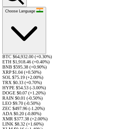
Choose Language
BTC $64,932.00
(+0.30%)
ETH $1,918.46
(+0.40%)
BNB $595.38
(+0.90%)
XRP $1.04
(+0.50%)
SOL $75.19
(+2.00%)
TRX $0.33
(+0.70%)
HYPE $54.53
(-3.00%)
DOGE $0.07
(+1.20%)
RAIN $0.01
(-0.50%)
LEO $9.70
(-0.50%)
ZEC $497.96
(-1.20%)
ADA $0.20
(-0.80%)
XMR $377.38
(+2.00%)
LINK $8.32
(+1.60%)