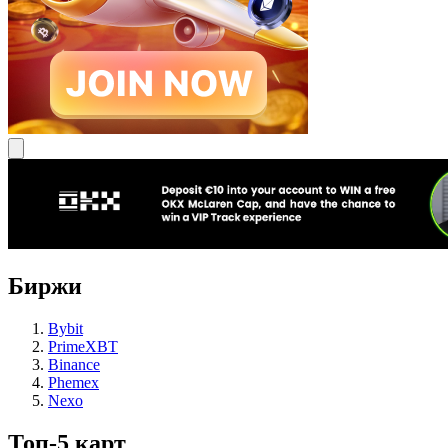
Биржи
Bybit
PrimeXBT
Binance
Phemex
Nexo
Топ-5 карт