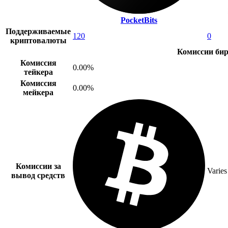
PocketBits
Поддерживаемые
120
0
криптовалюты
Комиссии би
Комиссия
0.00%
тейкера
Комиссия
0.00%
мейкера
Комиссии за
Varies
вывод средств