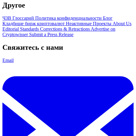
Другое
ЧЗВ
Глоссарий
Политика конфиденциальности
Блог
Кладбище бирж криптовалют
Неактивные Проекты
About Us
Editorial Standards
Corrections & Retractions
Advertise on
Cryptowisser
Submit a Press Release
Свяжитесь с нами
Email