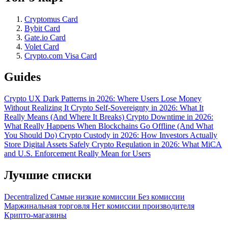
Cryptomus Card
Bybit Card
Gate.io Card
Volet Card
Crypto.com Visa Card
Guides
Crypto UX Dark Patterns in 2026: Where Users Lose Money
Without Realizing It
Crypto Self-Sovereignty in 2026: What It
Really Means (And Where It Breaks)
Crypto Downtime in 2026:
What Really Happens When Blockchains Go Offline (And What
You Should Do)
Crypto Custody in 2026: How Investors Actually
Store Digital Assets Safely
Crypto Regulation in 2026: What MiCA
and U.S. Enforcement Really Mean for Users
Лучшие списки
Decentralized
Самые низкие комиссии
Без комиссии
Маржинальная торговля
Нет комиссии производителя
Крипто-магазины