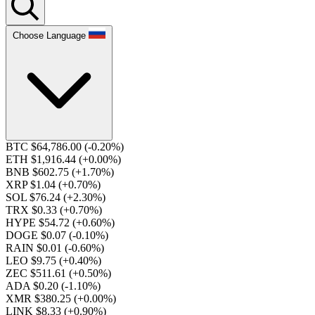
Choose Language
BTC $64,786.00
(-0.20%)
ETH $1,916.44
(+0.00%)
BNB $602.75
(+1.70%)
XRP $1.04
(+0.70%)
SOL $76.24
(+2.30%)
TRX $0.33
(+0.70%)
HYPE $54.72
(+0.60%)
DOGE $0.07
(-0.10%)
RAIN $0.01
(-0.60%)
LEO $9.75
(+0.40%)
ZEC $511.61
(+0.50%)
ADA $0.20
(-1.10%)
XMR $380.25
(+0.00%)
LINK $8.33
(+0.90%)