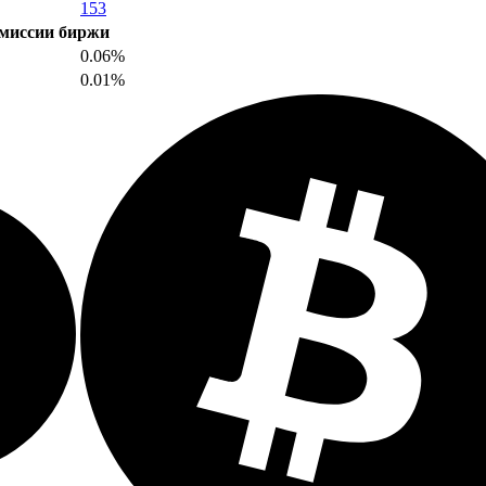
153
миссии биржи
0.06%
0.01%