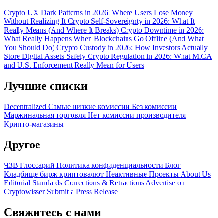
Crypto UX Dark Patterns in 2026: Where Users Lose Money
Without Realizing It
Crypto Self-Sovereignty in 2026: What It
Really Means (And Where It Breaks)
Crypto Downtime in 2026:
What Really Happens When Blockchains Go Offline (And What
You Should Do)
Crypto Custody in 2026: How Investors Actually
Store Digital Assets Safely
Crypto Regulation in 2026: What MiCA
and U.S. Enforcement Really Mean for Users
Лучшие списки
Decentralized
Самые низкие комиссии
Без комиссии
Маржинальная торговля
Нет комиссии производителя
Крипто-магазины
Другое
ЧЗВ
Глоссарий
Политика конфиденциальности
Блог
Кладбище бирж криптовалют
Неактивные Проекты
About Us
Editorial Standards
Corrections & Retractions
Advertise on
Cryptowisser
Submit a Press Release
Свяжитесь с нами