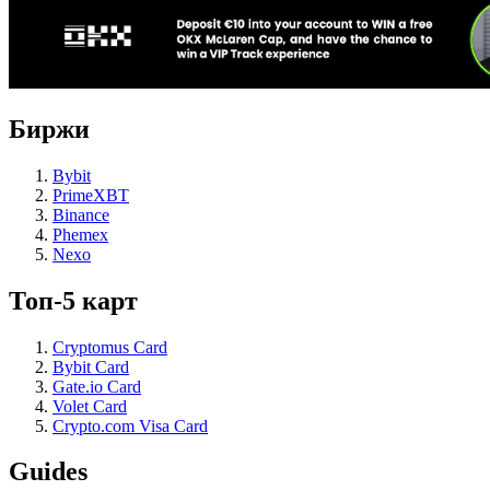
Биржи
Bybit
PrimeXBT
Binance
Phemex
Nexo
Топ-5 карт
Cryptomus Card
Bybit Card
Gate.io Card
Volet Card
Crypto.com Visa Card
Guides