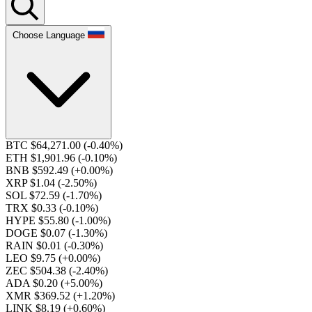
Choose Language
BTC $64,271.00
(-0.40%)
ETH $1,901.96
(-0.10%)
BNB $592.49
(+0.00%)
XRP $1.04
(-2.50%)
SOL $72.59
(-1.70%)
TRX $0.33
(-0.10%)
HYPE $55.80
(-1.00%)
DOGE $0.07
(-1.30%)
RAIN $0.01
(-0.30%)
LEO $9.75
(+0.00%)
ZEC $504.38
(-2.40%)
ADA $0.20
(+5.00%)
XMR $369.52
(+1.20%)
LINK $8.19
(+0.60%)