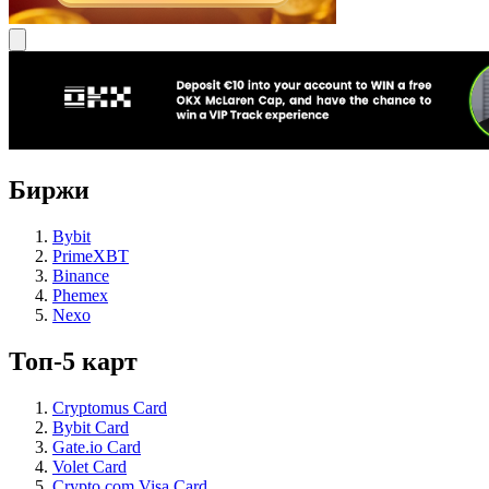
Биржи
Bybit
PrimeXBT
Binance
Phemex
Nexo
Топ-5 карт
Cryptomus Card
Bybit Card
Gate.io Card
Volet Card
Crypto.com Visa Card