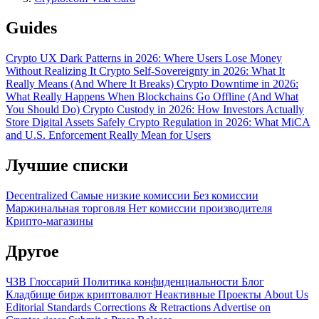
Guides
Crypto UX Dark Patterns in 2026: Where Users Lose Money
Without Realizing It
Crypto Self-Sovereignty in 2026: What It
Really Means (And Where It Breaks)
Crypto Downtime in 2026:
What Really Happens When Blockchains Go Offline (And What
You Should Do)
Crypto Custody in 2026: How Investors Actually
Store Digital Assets Safely
Crypto Regulation in 2026: What MiCA
and U.S. Enforcement Really Mean for Users
Лучшие списки
Decentralized
Самые низкие комиссии
Без комиссии
Маржинальная торговля
Нет комиссии производителя
Крипто-магазины
Другое
ЧЗВ
Глоссарий
Политика конфиденциальности
Блог
Кладбище бирж криптовалют
Неактивные Проекты
About Us
Editorial Standards
Corrections & Retractions
Advertise on