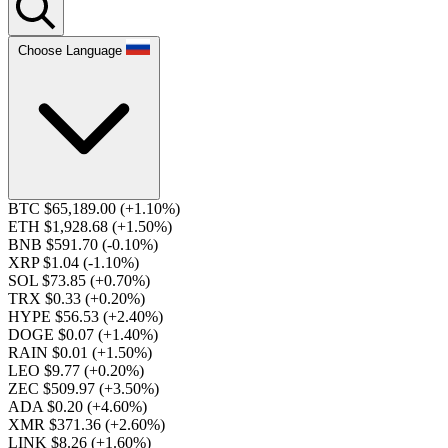
Choose Language
BTC $65,189.00
(+1.10%)
ETH $1,928.68
(+1.50%)
BNB $591.70
(-0.10%)
XRP $1.04
(-1.10%)
SOL $73.85
(+0.70%)
TRX $0.33
(+0.20%)
HYPE $56.53
(+2.40%)
DOGE $0.07
(+1.40%)
RAIN $0.01
(+1.50%)
LEO $9.77
(+0.20%)
ZEC $509.97
(+3.50%)
ADA $0.20
(+4.60%)
XMR $371.36
(+2.60%)
LINK $8.26
(+1.60%)