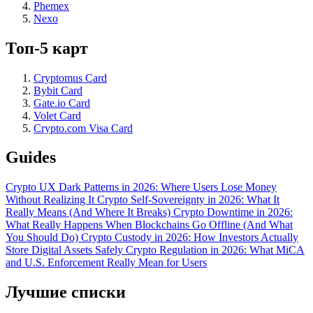
Phemex
Nexo
Топ-5 карт
Cryptomus Card
Bybit Card
Gate.io Card
Volet Card
Crypto.com Visa Card
Guides
Crypto UX Dark Patterns in 2026: Where Users Lose Money
Without Realizing It
Crypto Self-Sovereignty in 2026: What It
Really Means (And Where It Breaks)
Crypto Downtime in 2026:
What Really Happens When Blockchains Go Offline (And What
You Should Do)
Crypto Custody in 2026: How Investors Actually
Store Digital Assets Safely
Crypto Regulation in 2026: What MiCA
and U.S. Enforcement Really Mean for Users
Лучшие списки