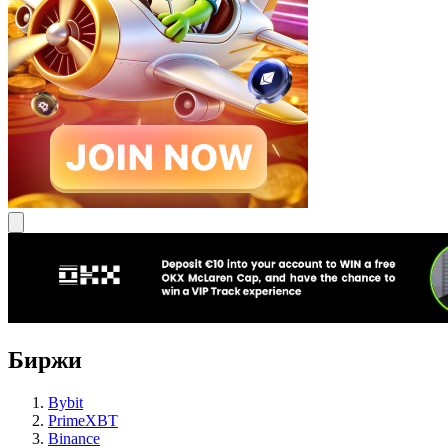
Биржи
Bybit
PrimeXBT
Binance