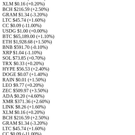
XLM $0.16
(+0.20%)
BCH $216.59
(+2.50%)
GRAM $1.34
(-3.20%)
LTC $45.74
(+1.60%)
CC $0.09
(-11.00%)
USDG $1.00
(+0.00%)
BTC $65,189.00
(+1.10%)
ETH $1,928.68
(+1.50%)
BNB $591.70
(-0.10%)
XRP $1.04
(-1.10%)
SOL $73.85
(+0.70%)
TRX $0.33
(+0.20%)
HYPE $56.53
(+2.40%)
DOGE $0.07
(+1.40%)
RAIN $0.01
(+1.50%)
LEO $9.77
(+0.20%)
ZEC $509.97
(+3.50%)
ADA $0.20
(+4.60%)
XMR $371.36
(+2.60%)
LINK $8.26
(+1.60%)
XLM $0.16
(+0.20%)
BCH $216.59
(+2.50%)
GRAM $1.34
(-3.20%)
LTC $45.74
(+1.60%)
CC $0.09
(-11.00%)