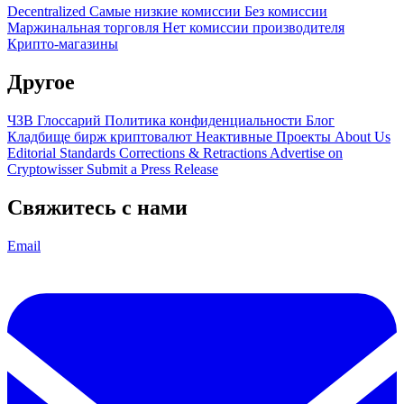
Decentralized
Самые низкие комиссии
Без комиссии
Маржинальная торговля
Нет комиссии производителя
Крипто-магазины
Другое
ЧЗВ
Глоссарий
Политика конфиденциальности
Блог
Кладбище бирж криптовалют
Неактивные Проекты
About Us
Editorial Standards
Corrections & Retractions
Advertise on
Cryptowisser
Submit a Press Release
Свяжитесь с нами
Email