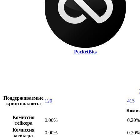
PocketBits
Поддерживаемые
120
415
криптовалюты
Комис
Комиссия
0.00%
0.20%
тейкера
Комиссия
0.00%
0.20%
мейкера