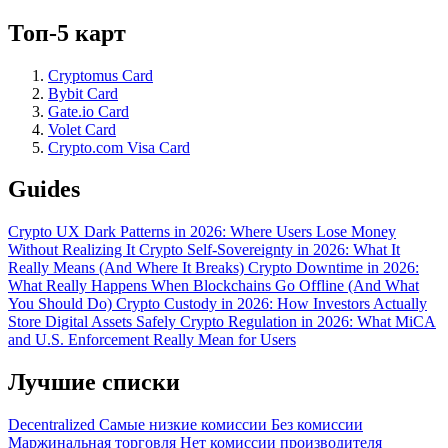
Топ-5 карт
Cryptomus Card
Bybit Card
Gate.io Card
Volet Card
Crypto.com Visa Card
Guides
Crypto UX Dark Patterns in 2026: Where Users Lose Money
Without Realizing It
Crypto Self-Sovereignty in 2026: What It
Really Means (And Where It Breaks)
Crypto Downtime in 2026:
What Really Happens When Blockchains Go Offline (And What
You Should Do)
Crypto Custody in 2026: How Investors Actually
Store Digital Assets Safely
Crypto Regulation in 2026: What MiCA
and U.S. Enforcement Really Mean for Users
Лучшие списки
Decentralized
Самые низкие комиссии
Без комиссии
Маржинальная торговля
Нет комиссии производителя