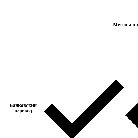
Методы вн
Банковский
перевод