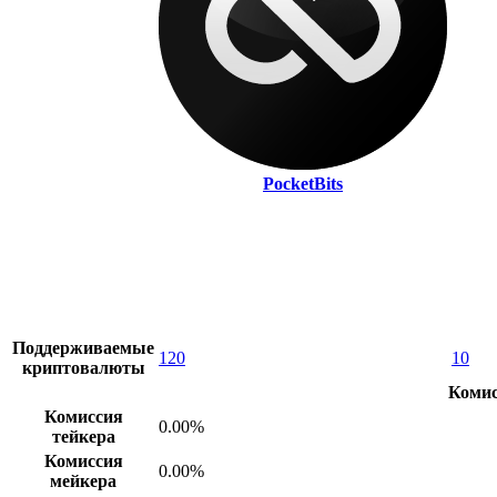
PocketBits
Поддерживаемые
120
10
криптовалюты
Комис
Комиссия
0.00%
тейкера
Комиссия
0.00%
мейкера