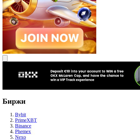
Биржи
Bybit
PrimeXBT
Binance
Phemex
Nexo