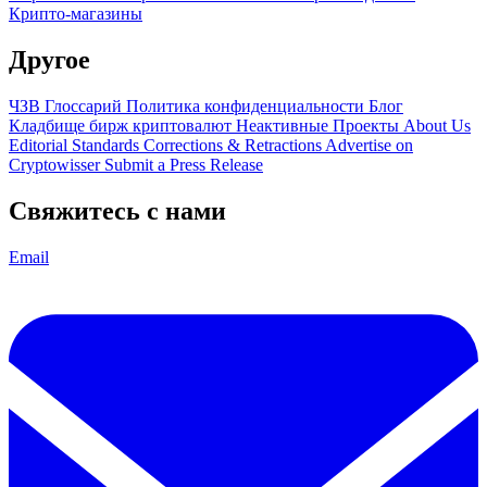
Крипто-магазины
Другое
ЧЗВ
Глоссарий
Политика конфиденциальности
Блог
Кладбище бирж криптовалют
Неактивные Проекты
About Us
Editorial Standards
Corrections & Retractions
Advertise on
Cryptowisser
Submit a Press Release
Свяжитесь с нами
Email