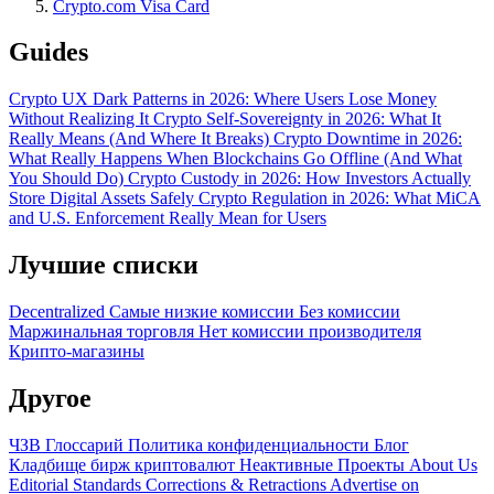
Crypto.com Visa Card
Guides
Crypto UX Dark Patterns in 2026: Where Users Lose Money
Without Realizing It
Crypto Self-Sovereignty in 2026: What It
Really Means (And Where It Breaks)
Crypto Downtime in 2026:
What Really Happens When Blockchains Go Offline (And What
You Should Do)
Crypto Custody in 2026: How Investors Actually
Store Digital Assets Safely
Crypto Regulation in 2026: What MiCA
and U.S. Enforcement Really Mean for Users
Лучшие списки
Decentralized
Самые низкие комиссии
Без комиссии
Маржинальная торговля
Нет комиссии производителя
Крипто-магазины
Другое
ЧЗВ
Глоссарий
Политика конфиденциальности
Блог
Кладбище бирж криптовалют
Неактивные Проекты
About Us
Editorial Standards
Corrections & Retractions
Advertise on