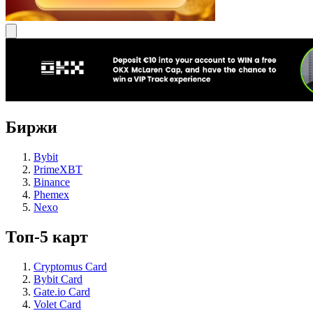
Биржи
Bybit
PrimeXBT
Binance
Phemex
Nexo
Топ-5 карт
Cryptomus Card
Bybit Card
Gate.io Card
Volet Card