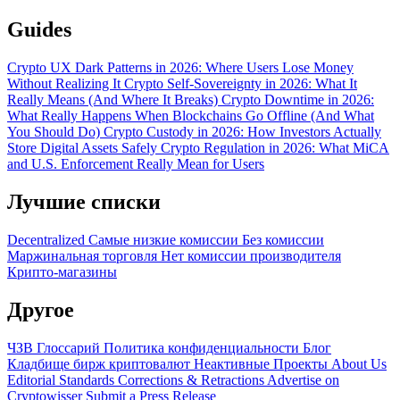
Guides
Crypto UX Dark Patterns in 2026: Where Users Lose Money
Without Realizing It
Crypto Self-Sovereignty in 2026: What It
Really Means (And Where It Breaks)
Crypto Downtime in 2026:
What Really Happens When Blockchains Go Offline (And What
You Should Do)
Crypto Custody in 2026: How Investors Actually
Store Digital Assets Safely
Crypto Regulation in 2026: What MiCA
and U.S. Enforcement Really Mean for Users
Лучшие списки
Decentralized
Самые низкие комиссии
Без комиссии
Маржинальная торговля
Нет комиссии производителя
Крипто-магазины
Другое
ЧЗВ
Глоссарий
Политика конфиденциальности
Блог
Кладбище бирж криптовалют
Неактивные Проекты
About Us
Editorial Standards
Corrections & Retractions
Advertise on
Cryptowisser
Submit a Press Release