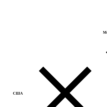
M
США