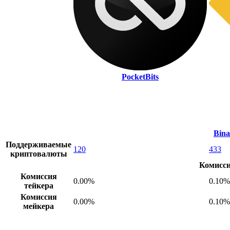
PocketBits
Bina
Поддерживаемые
120
433
криптовалюты
Комисс
Комиссия
0.00%
0.10%
тейкера
Комиссия
0.00%
0.10%
мейкера