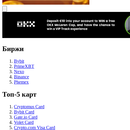
Биржи
Bybit
PrimeXBT
Nexo
Binance
Phemex
Топ-5 карт
Cryptomus Card
Bybit Card
Gate.io Card
Volet Card
Crypto.com Visa Card