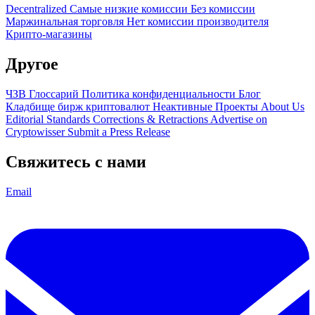
Decentralized
Самые низкие комиссии
Без комиссии
Маржинальная торговля
Нет комиссии производителя
Крипто-магазины
Другое
ЧЗВ
Глоссарий
Политика конфиденциальности
Блог
Кладбище бирж криптовалют
Неактивные Проекты
About Us
Editorial Standards
Corrections & Retractions
Advertise on
Cryptowisser
Submit a Press Release
Свяжитесь с нами
Email