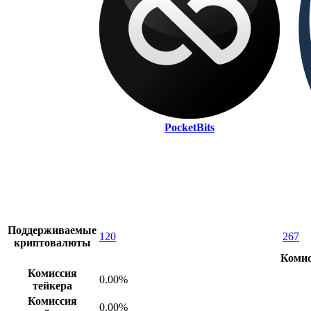
PocketBits
Поддерживаемые
120
267
криптовалюты
Комис
Комиссия
0.00%
тейкера
Комиссия
0.00%