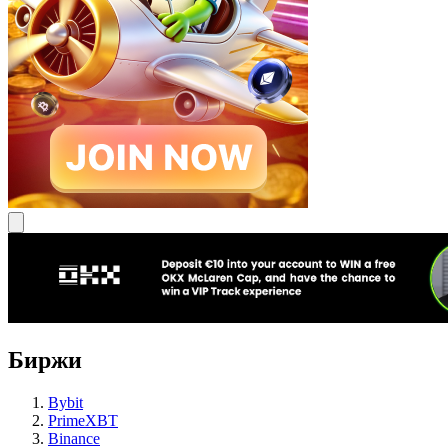
Биржи
Bybit
PrimeXBT
Binance