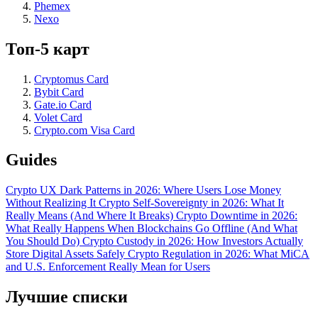
Phemex
Nexo
Топ-5 карт
Cryptomus Card
Bybit Card
Gate.io Card
Volet Card
Crypto.com Visa Card
Guides
Crypto UX Dark Patterns in 2026: Where Users Lose Money
Without Realizing It
Crypto Self-Sovereignty in 2026: What It
Really Means (And Where It Breaks)
Crypto Downtime in 2026:
What Really Happens When Blockchains Go Offline (And What
You Should Do)
Crypto Custody in 2026: How Investors Actually
Store Digital Assets Safely
Crypto Regulation in 2026: What MiCA
and U.S. Enforcement Really Mean for Users
Лучшие списки