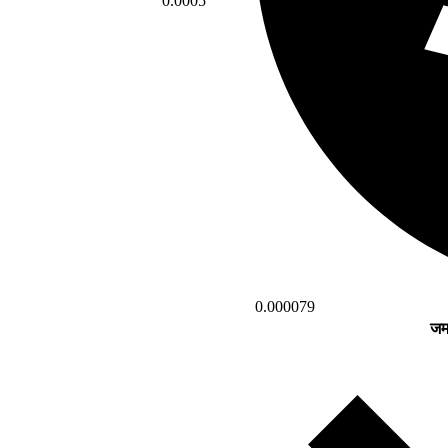
0.0005
0.000079
जम