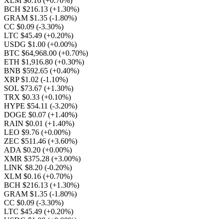
XLM $0.16
(+0.70%)
BCH $216.13
(+1.30%)
GRAM $1.35
(-1.80%)
CC $0.09
(-3.30%)
LTC $45.49
(+0.20%)
USDG $1.00
(+0.00%)
BTC $64,968.00
(+0.70%)
ETH $1,916.80
(+0.30%)
BNB $592.65
(+0.40%)
XRP $1.02
(-1.10%)
SOL $73.67
(+1.30%)
TRX $0.33
(+0.10%)
HYPE $54.11
(-3.20%)
DOGE $0.07
(+1.40%)
RAIN $0.01
(+1.40%)
LEO $9.76
(+0.00%)
ZEC $511.46
(+3.60%)
ADA $0.20
(+0.00%)
XMR $375.28
(+3.00%)
LINK $8.20
(-0.20%)
XLM $0.16
(+0.70%)
BCH $216.13
(+1.30%)
GRAM $1.35
(-1.80%)
CC $0.09
(-3.30%)
LTC $45.49
(+0.20%)