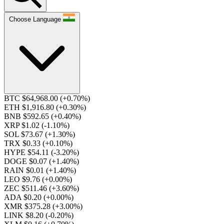
Choose Language
BTC $64,968.00
(+0.70%)
ETH $1,916.80
(+0.30%)
BNB $592.65
(+0.40%)
XRP $1.02
(-1.10%)
SOL $73.67
(+1.30%)
TRX $0.33
(+0.10%)
HYPE $54.11
(-3.20%)
DOGE $0.07
(+1.40%)
RAIN $0.01
(+1.40%)
LEO $9.76
(+0.00%)
ZEC $511.46
(+3.60%)
ADA $0.20
(+0.00%)
XMR $375.28
(+3.00%)
LINK $8.20
(-0.20%)