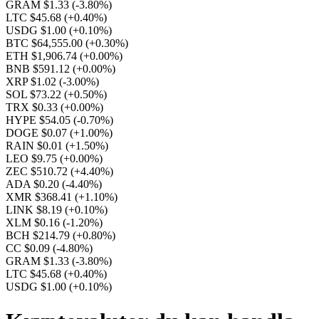
GRAM $1.33
(-3.80%)
LTC $45.68
(+0.40%)
USDG $1.00
(+0.10%)
BTC $64,555.00
(+0.30%)
ETH $1,906.74
(+0.00%)
BNB $591.12
(+0.00%)
XRP $1.02
(-3.00%)
SOL $73.22
(+0.50%)
TRX $0.33
(+0.00%)
HYPE $54.05
(-0.70%)
DOGE $0.07
(+1.00%)
RAIN $0.01
(+1.50%)
LEO $9.75
(+0.00%)
ZEC $510.72
(+4.40%)
ADA $0.20
(-4.40%)
XMR $368.41
(+1.10%)
LINK $8.19
(+0.10%)
XLM $0.16
(-1.20%)
BCH $214.79
(+0.80%)
CC $0.09
(-4.80%)
GRAM $1.33
(-3.80%)
LTC $45.68
(+0.40%)
USDG $1.00
(+0.10%)