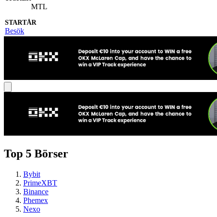
MTL
Besök
Top 5 Börser
Bybit
PrimeXBT
Binance
Phemex
Nexo