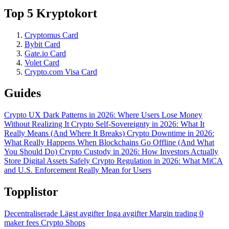
Top 5 Kryptokort
Cryptomus Card
Bybit Card
Gate.io Card
Volet Card
Crypto.com Visa Card
Guides
Crypto UX Dark Patterns in 2026: Where Users Lose Money
Without Realizing It
Crypto Self-Sovereignty in 2026: What It
Really Means (And Where It Breaks)
Crypto Downtime in 2026:
What Really Happens When Blockchains Go Offline (And What
You Should Do)
Crypto Custody in 2026: How Investors Actually
Store Digital Assets Safely
Crypto Regulation in 2026: What MiCA
and U.S. Enforcement Really Mean for Users
Topplistor
Decentraliserade
Lägst avgifter
Inga avgifter
Margin trading
0
maker fees
Crypto Shops