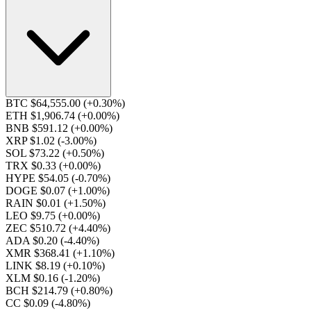
BTC $64,555.00
(+0.30%)
ETH $1,906.74
(+0.00%)
BNB $591.12
(+0.00%)
XRP $1.02
(-3.00%)
SOL $73.22
(+0.50%)
TRX $0.33
(+0.00%)
HYPE $54.05
(-0.70%)
DOGE $0.07
(+1.00%)
RAIN $0.01
(+1.50%)
LEO $9.75
(+0.00%)
ZEC $510.72
(+4.40%)
ADA $0.20
(-4.40%)
XMR $368.41
(+1.10%)
LINK $8.19
(+0.10%)
XLM $0.16
(-1.20%)
BCH $214.79
(+0.80%)
CC $0.09
(-4.80%)