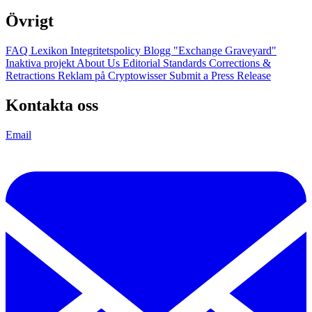
Övrigt
FAQ
Lexikon
Integritetspolicy
Blogg
"Exchange Graveyard"
Inaktiva projekt
About Us
Editorial Standards
Corrections &
Retractions
Reklam på Cryptowisser
Submit a Press Release
Kontakta oss
Email