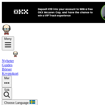
Meny
Nyheter
Guides
Börser
Kryptokort
Mer
Sök
Choose Language