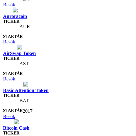
Besök
Auroracoin
AUR
Besök
AirSwap Token
AST
Besök
Basic Attention Token
BAT
2017
Besök
Bitcoin Cash