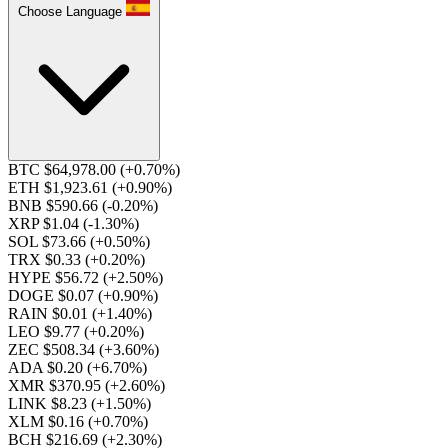
Choose Language
BTC $64,978.00
(+0.70%)
ETH $1,923.61
(+0.90%)
BNB $590.66
(-0.20%)
XRP $1.04
(-1.30%)
SOL $73.66
(+0.50%)
TRX $0.33
(+0.20%)
HYPE $56.72
(+2.50%)
DOGE $0.07
(+0.90%)
RAIN $0.01
(+1.40%)
LEO $9.77
(+0.20%)
ZEC $508.34
(+3.60%)
ADA $0.20
(+6.70%)
XMR $370.95
(+2.60%)
LINK $8.23
(+1.50%)
XLM $0.16
(+0.70%)
BCH $216.69
(+2.30%)