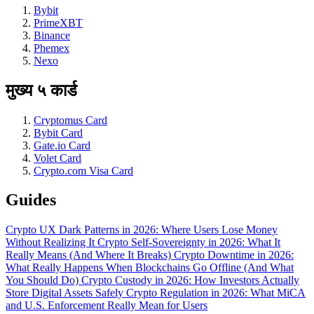
Bybit
PrimeXBT
Binance
Phemex
Nexo
मुख्य ५ कार्ड
Cryptomus Card
Bybit Card
Gate.io Card
Volet Card
Crypto.com Visa Card
Guides
Crypto UX Dark Patterns in 2026: Where Users Lose Money
Without Realizing It
Crypto Self-Sovereignty in 2026: What It
Really Means (And Where It Breaks)
Crypto Downtime in 2026:
What Really Happens When Blockchains Go Offline (And What
You Should Do)
Crypto Custody in 2026: How Investors Actually
Store Digital Assets Safely
Crypto Regulation in 2026: What MiCA
and U.S. Enforcement Really Mean for Users