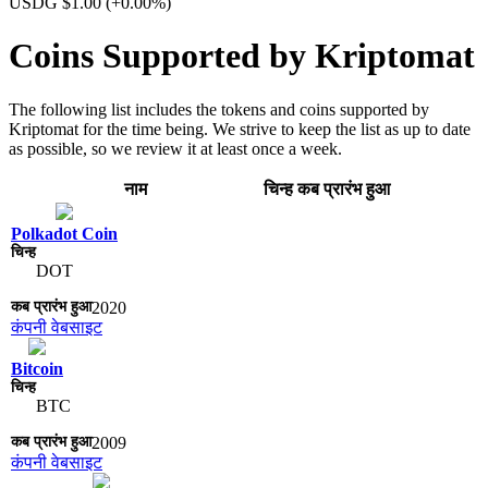
USDG $1.00
(+0.00%)
Coins Supported by Kriptomat
The following list includes the tokens and coins supported by
Kriptomat for the time being. We strive to keep the list as up to date
as possible, so we review it at least once a week.
नाम
चिन्ह​
कब प्रारंभ हुआ
Polkadot Coin
DOT
2020
कंपनी वेबसाइट
Bitcoin
BTC
2009
कंपनी वेबसाइट