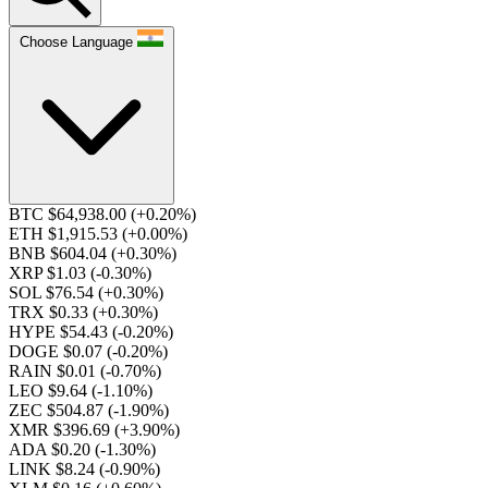
Choose Language
BTC $64,938.00
(+0.20%)
ETH $1,915.53
(+0.00%)
BNB $604.04
(+0.30%)
XRP $1.03
(-0.30%)
SOL $76.54
(+0.30%)
TRX $0.33
(+0.30%)
HYPE $54.43
(-0.20%)
DOGE $0.07
(-0.20%)
RAIN $0.01
(-0.70%)
LEO $9.64
(-1.10%)
ZEC $504.87
(-1.90%)
XMR $396.69
(+3.90%)
ADA $0.20
(-1.30%)
LINK $8.24
(-0.90%)