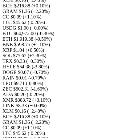
XLM $0.16
(+2.40%)
BCH $216.88
(+0.10%)
GRAM $1.36
(+2.20%)
CC $0.09
(+1.10%)
LTC $45.62
(-0.20%)
USDG $1.00
(+0.00%)
BTC $64,972.00
(-0.30%)
ETH $1,919.38
(-0.50%)
BNB $598.75
(+1.10%)
XRP $1.04
(+0.50%)
SOL $75.62
(+2.30%)
TRX $0.33
(+0.30%)
HYPE $54.38
(-3.80%)
DOGE $0.07
(+0.70%)
RAIN $0.01
(-0.70%)
LEO $9.71
(-0.80%)
ZEC $502.31
(-1.60%)
ADA $0.20
(-0.20%)
XMR $383.72
(+3.10%)
LINK $8.33
(+0.60%)
XLM $0.16
(+2.40%)
BCH $216.88
(+0.10%)
GRAM $1.36
(+2.20%)
CC $0.09
(+1.10%)
LTC $45.62
(-0.20%)