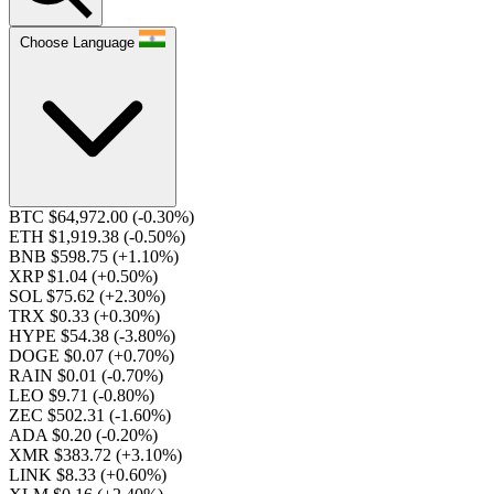
Choose Language
BTC $64,972.00
(-0.30%)
ETH $1,919.38
(-0.50%)
BNB $598.75
(+1.10%)
XRP $1.04
(+0.50%)
SOL $75.62
(+2.30%)
TRX $0.33
(+0.30%)
HYPE $54.38
(-3.80%)
DOGE $0.07
(+0.70%)
RAIN $0.01
(-0.70%)
LEO $9.71
(-0.80%)
ZEC $502.31
(-1.60%)
ADA $0.20
(-0.20%)
XMR $383.72
(+3.10%)
LINK $8.33
(+0.60%)