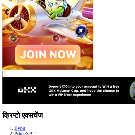
क्रिप्टो एक्सचेंज
Bybit
PrimeXBT