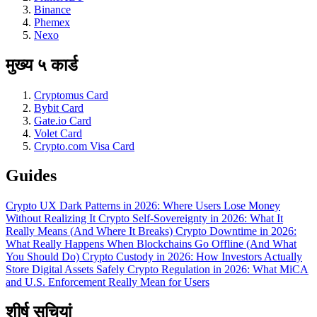
Binance
Phemex
Nexo
मुख्य ५ कार्ड
Cryptomus Card
Bybit Card
Gate.io Card
Volet Card
Crypto.com Visa Card
Guides
Crypto UX Dark Patterns in 2026: Where Users Lose Money
Without Realizing It
Crypto Self-Sovereignty in 2026: What It
Really Means (And Where It Breaks)
Crypto Downtime in 2026:
What Really Happens When Blockchains Go Offline (And What
You Should Do)
Crypto Custody in 2026: How Investors Actually
Store Digital Assets Safely
Crypto Regulation in 2026: What MiCA
and U.S. Enforcement Really Mean for Users
शीर्ष सूचियां