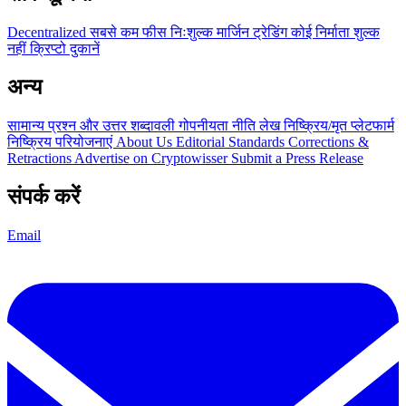
Decentralized
सबसे कम फीस
निःशुल्क
मार्जिन ट्रेडिंग
कोई निर्माता शुल्क
नहीं
क्रिप्टो दुकानें
अन्य
सामान्य प्रश्न और उत्तर
शब्दावली
गोपनीयता नीति
लेख
निष्क्रिय/मृत प्लेटफार्म
निष्क्रिय परियोजनाएं
About Us
Editorial Standards
Corrections &
Retractions
Advertise on Cryptowisser
Submit a Press Release
संपर्क करें
Email