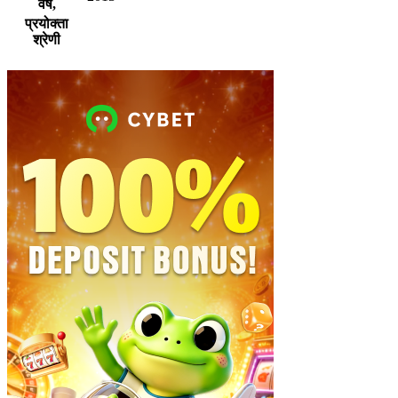
वर्ष,
प्रयोक्ता
श्रेणी