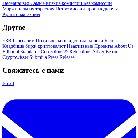
Decentralized
Самые низкие комиссии
Без комиссии
Маржинальная торговля
Нет комиссии производителя
Крипто-магазины
Другое
ЧЗВ
Глоссарий
Политика конфиденциальности
Блог
Кладбище бирж криптовалют
Неактивные Проекты
About Us
Editorial Standards
Corrections & Retractions
Advertise on
Cryptowisser
Submit a Press Release
Свяжитесь с нами
Email