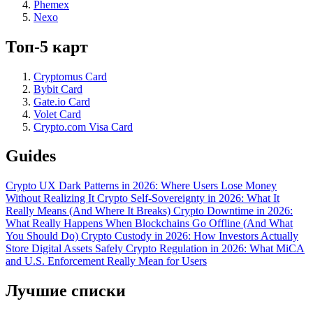
Phemex
Nexo
Топ-5 карт
Cryptomus Card
Bybit Card
Gate.io Card
Volet Card
Crypto.com Visa Card
Guides
Crypto UX Dark Patterns in 2026: Where Users Lose Money
Without Realizing It
Crypto Self-Sovereignty in 2026: What It
Really Means (And Where It Breaks)
Crypto Downtime in 2026:
What Really Happens When Blockchains Go Offline (And What
You Should Do)
Crypto Custody in 2026: How Investors Actually
Store Digital Assets Safely
Crypto Regulation in 2026: What MiCA
and U.S. Enforcement Really Mean for Users
Лучшие списки