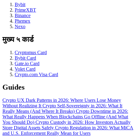
Bybit
PrimeXBT
Binance
Phemex
Nexo
मुख्य ५ कार्ड
Cryptomus Card
Bybit Card
Gate.io Card
Volet Card
Crypto.com Visa Card
Guides
Crypto UX Dark Patterns in 2026: Where Users Lose Money
Without Realizing It
Crypto Self-Sovereignty in 2026: What It
Really Means (And Where It Breaks)
Crypto Downtime in 2026:
What Really Happens When Blockchains Go Offline (And What
You Should Do)
Crypto Custody in 2026: How Investors Actually
Store Digital Assets Safely
Crypto Regulation in 2026: What MiCA
and U.S. Enforcement Really Mean for Users