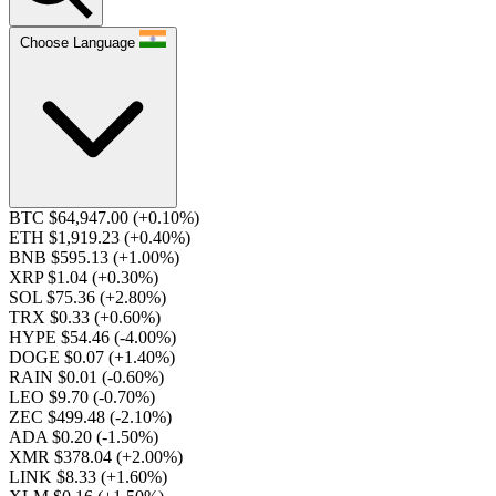
Choose Language
BTC $64,947.00
(+0.10%)
ETH $1,919.23
(+0.40%)
BNB $595.13
(+1.00%)
XRP $1.04
(+0.30%)
SOL $75.36
(+2.80%)
TRX $0.33
(+0.60%)
HYPE $54.46
(-4.00%)
DOGE $0.07
(+1.40%)
RAIN $0.01
(-0.60%)
LEO $9.70
(-0.70%)
ZEC $499.48
(-2.10%)
ADA $0.20
(-1.50%)
XMR $378.04
(+2.00%)
LINK $8.33
(+1.60%)