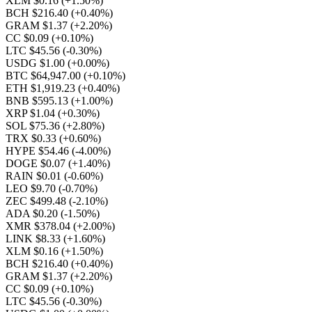
XLM $0.16
(+1.50%)
BCH $216.40
(+0.40%)
GRAM $1.37
(+2.20%)
CC $0.09
(+0.10%)
LTC $45.56
(-0.30%)
USDG $1.00
(+0.00%)
BTC $64,947.00
(+0.10%)
ETH $1,919.23
(+0.40%)
BNB $595.13
(+1.00%)
XRP $1.04
(+0.30%)
SOL $75.36
(+2.80%)
TRX $0.33
(+0.60%)
HYPE $54.46
(-4.00%)
DOGE $0.07
(+1.40%)
RAIN $0.01
(-0.60%)
LEO $9.70
(-0.70%)
ZEC $499.48
(-2.10%)
ADA $0.20
(-1.50%)
XMR $378.04
(+2.00%)
LINK $8.33
(+1.60%)
XLM $0.16
(+1.50%)
BCH $216.40
(+0.40%)
GRAM $1.37
(+2.20%)
CC $0.09
(+0.10%)
LTC $45.56
(-0.30%)