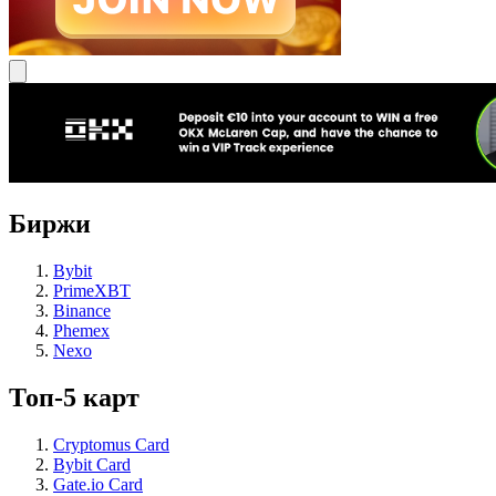
Биржи
Bybit
PrimeXBT
Binance
Phemex
Nexo
Топ-5 карт
Cryptomus Card
Bybit Card
Gate.io Card