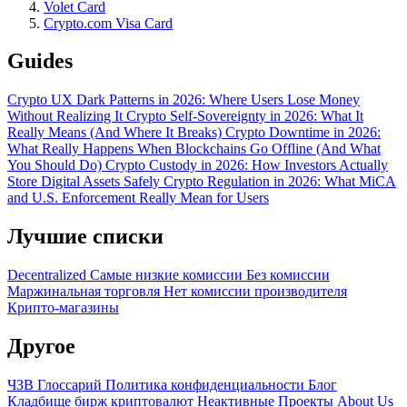
Volet Card
Crypto.com Visa Card
Guides
Crypto UX Dark Patterns in 2026: Where Users Lose Money
Without Realizing It
Crypto Self-Sovereignty in 2026: What It
Really Means (And Where It Breaks)
Crypto Downtime in 2026:
What Really Happens When Blockchains Go Offline (And What
You Should Do)
Crypto Custody in 2026: How Investors Actually
Store Digital Assets Safely
Crypto Regulation in 2026: What MiCA
and U.S. Enforcement Really Mean for Users
Лучшие списки
Decentralized
Самые низкие комиссии
Без комиссии
Маржинальная торговля
Нет комиссии производителя
Крипто-магазины
Другое
ЧЗВ
Глоссарий
Политика конфиденциальности
Блог
Кладбище бирж криптовалют
Неактивные Проекты
About Us