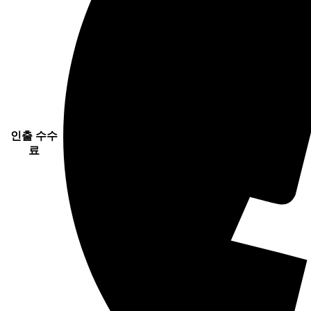
인출 수수
료