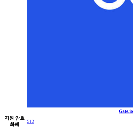
Gate.io
지원 암호
512
화폐