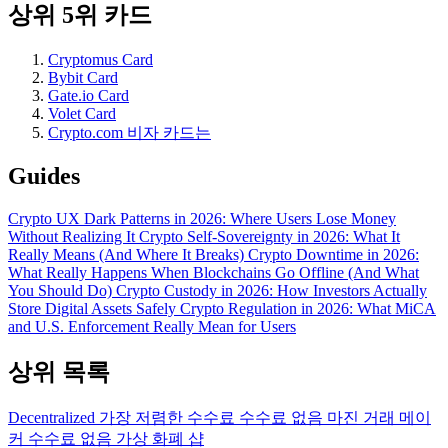
상위 5위 카드
Cryptomus Card
Bybit Card
Gate.io Card
Volet Card
Crypto.com 비자 카드는
Guides
Crypto UX Dark Patterns in 2026: Where Users Lose Money
Without Realizing It
Crypto Self-Sovereignty in 2026: What It
Really Means (And Where It Breaks)
Crypto Downtime in 2026:
What Really Happens When Blockchains Go Offline (And What
You Should Do)
Crypto Custody in 2026: How Investors Actually
Store Digital Assets Safely
Crypto Regulation in 2026: What MiCA
and U.S. Enforcement Really Mean for Users
상위 목록
Decentralized
가장 저렴한 수수료
수수료 없음
마진 거래
메이
커 수수료 없음
가상 화폐 샵