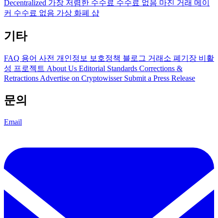
Decentralized
가장 저렴한 수수료
수수료 없음
마진 거래
메이
커 수수료 없음
가상 화폐 샵
기타
FAQ
용어 사전
개인정보 보호정책
블로그
거래소 폐기장
비활
성 프로젝트
About Us
Editorial Standards
Corrections &
Retractions
Advertise on Cryptowisser
Submit a Press Release
문의
Email