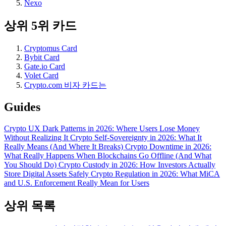
Nexo
상위 5위 카드
Cryptomus Card
Bybit Card
Gate.io Card
Volet Card
Crypto.com 비자 카드는
Guides
Crypto UX Dark Patterns in 2026: Where Users Lose Money
Without Realizing It
Crypto Self-Sovereignty in 2026: What It
Really Means (And Where It Breaks)
Crypto Downtime in 2026:
What Really Happens When Blockchains Go Offline (And What
You Should Do)
Crypto Custody in 2026: How Investors Actually
Store Digital Assets Safely
Crypto Regulation in 2026: What MiCA
and U.S. Enforcement Really Mean for Users
상위 목록