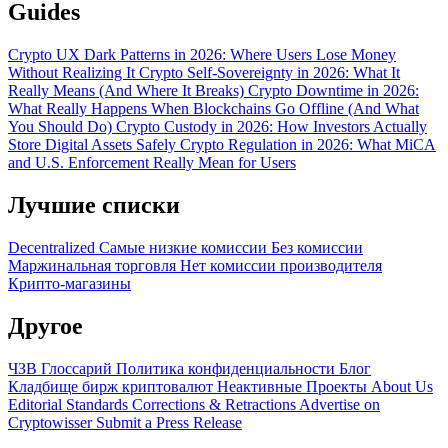
Guides
Crypto UX Dark Patterns in 2026: Where Users Lose Money
Without Realizing It
Crypto Self-Sovereignty in 2026: What It
Really Means (And Where It Breaks)
Crypto Downtime in 2026:
What Really Happens When Blockchains Go Offline (And What
You Should Do)
Crypto Custody in 2026: How Investors Actually
Store Digital Assets Safely
Crypto Regulation in 2026: What MiCA
and U.S. Enforcement Really Mean for Users
Лучшие списки
Decentralized
Самые низкие комиссии
Без комиссии
Маржинальная торговля
Нет комиссии производителя
Крипто-магазины
Другое
ЧЗВ
Глоссарий
Политика конфиденциальности
Блог
Кладбище бирж криптовалют
Неактивные Проекты
About Us
Editorial Standards
Corrections & Retractions
Advertise on
Cryptowisser
Submit a Press Release