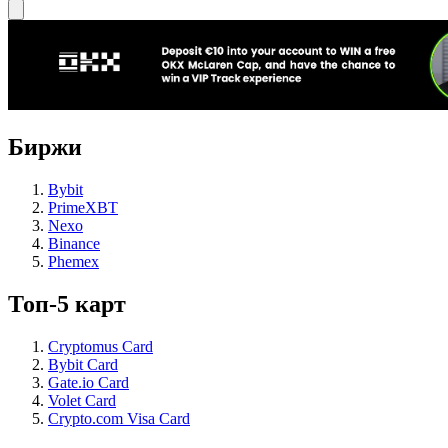
Биржи
Bybit
PrimeXBT
Nexo
Binance
Phemex
Топ-5 карт
Cryptomus Card
Bybit Card
Gate.io Card
Volet Card
Crypto.com Visa Card