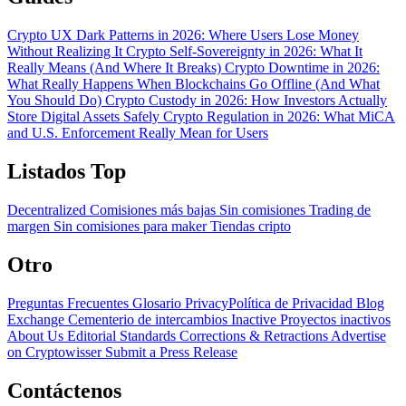
Crypto UX Dark Patterns in 2026: Where Users Lose Money
Without Realizing It
Crypto Self-Sovereignty in 2026: What It
Really Means (And Where It Breaks)
Crypto Downtime in 2026:
What Really Happens When Blockchains Go Offline (And What
You Should Do)
Crypto Custody in 2026: How Investors Actually
Store Digital Assets Safely
Crypto Regulation in 2026: What MiCA
and U.S. Enforcement Really Mean for Users
Listados Top
Decentralized
Comisiones más bajas
Sin comisiones
Trading de
margen
Sin comisiones para maker
Tiendas cripto
Otro
Preguntas Frecuentes
Glosario
PrivacyPolítica de Privacidad
Blog
Exchange Cementerio de intercambios
Inactive Proyectos inactivos
About Us
Editorial Standards
Corrections & Retractions
Advertise
on Cryptowisser
Submit a Press Release
Contáctenos