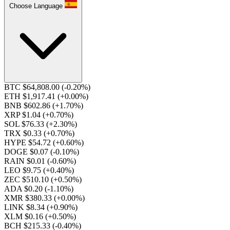
Choose Language
BTC $64,808.00
(-0.20%)
ETH $1,917.41
(+0.00%)
BNB $602.86
(+1.70%)
XRP $1.04
(+0.70%)
SOL $76.33
(+2.30%)
TRX $0.33
(+0.70%)
HYPE $54.72
(+0.60%)
DOGE $0.07
(-0.10%)
RAIN $0.01
(-0.60%)
LEO $9.75
(+0.40%)
ZEC $510.10
(+0.50%)
ADA $0.20
(-1.10%)
XMR $380.33
(+0.00%)
LINK $8.34
(+0.90%)
XLM $0.16
(+0.50%)
BCH $215.33
(-0.40%)