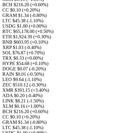
BCH $216.20
(+0.60%)
CC $0.10
(+0.20%)
GRAM $1.34
(-0.80%)
LTC $45.38
(-1.10%)
USDG $1.00
(+0.00%)
BTC $65,178.00
(+0.50%)
ETH $1,924.39
(+0.30%)
BNB $603.95
(+0.10%)
XRP $1.03
(-0.40%)
SOL $76.87
(+0.70%)
TRX $0.33
(+0.00%)
HYPE $54.68
(+0.10%)
DOGE $0.07
(-0.20%)
RAIN $0.01
(-0.50%)
LEO $9.64
(-1.10%)
ZEC $510.12
(-0.30%)
XMR $393.15
(+3.40%)
ADA $0.20
(-0.40%)
LINK $8.21
(-1.50%)
XLM $0.16
(+1.00%)
BCH $216.20
(+0.60%)
CC $0.10
(+0.20%)
GRAM $1.34
(-0.80%)
LTC $45.38
(-1.10%)
USDG $1.00
(+0.00%)