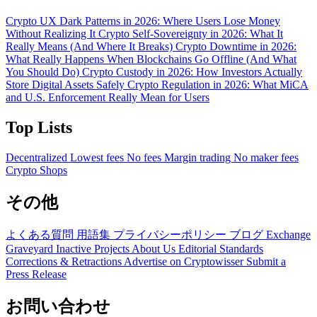
Crypto UX Dark Patterns in 2026: Where Users Lose Money
Without Realizing It
Crypto Self-Sovereignty in 2026: What It
Really Means (And Where It Breaks)
Crypto Downtime in 2026:
What Really Happens When Blockchains Go Offline (And What
You Should Do)
Crypto Custody in 2026: How Investors Actually
Store Digital Assets Safely
Crypto Regulation in 2026: What MiCA
and U.S. Enforcement Really Mean for Users
Top Lists
Decentralized
Lowest fees
No fees
Margin trading
No maker fees
Crypto Shops
その他
よくある質問
用語集
プライバシーポリシー
ブログ
Exchange
Graveyard
Inactive Projects
About Us
Editorial Standards
Corrections & Retractions
Advertise on Cryptowisser
Submit a
Press Release
お問い合わせ