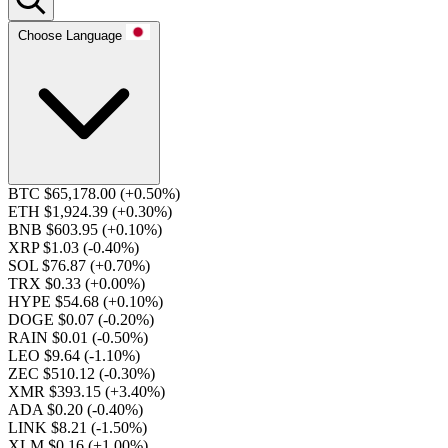
Choose Language
BTC $65,178.00
(+0.50%)
ETH $1,924.39
(+0.30%)
BNB $603.95
(+0.10%)
XRP $1.03
(-0.40%)
SOL $76.87
(+0.70%)
TRX $0.33
(+0.00%)
HYPE $54.68
(+0.10%)
DOGE $0.07
(-0.20%)
RAIN $0.01
(-0.50%)
LEO $9.64
(-1.10%)
ZEC $510.12
(-0.30%)
XMR $393.15
(+3.40%)
ADA $0.20
(-0.40%)
LINK $8.21
(-1.50%)
XLM $0.16
(+1.00%)