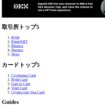
取引所トップ5
Bybit
PrimeXBT
Binance
Phemex
Nexo
カードトップ5
Cryptomus Card
Bybit Card
Gate.io Card
Volet Card
Crypto.com Visa Card
Guides