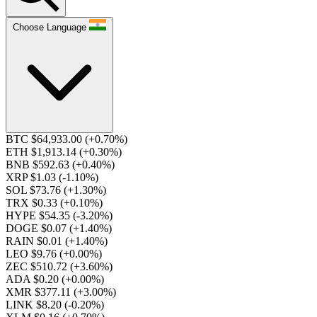
Choose Language
BTC $64,933.00
(+0.70%)
ETH $1,913.14
(+0.30%)
BNB $592.63
(+0.40%)
XRP $1.03
(-1.10%)
SOL $73.76
(+1.30%)
TRX $0.33
(+0.10%)
HYPE $54.35
(-3.20%)
DOGE $0.07
(+1.40%)
RAIN $0.01
(+1.40%)
LEO $9.76
(+0.00%)
ZEC $510.72
(+3.60%)
ADA $0.20
(+0.00%)
XMR $377.11
(+3.00%)
LINK $8.20
(-0.20%)