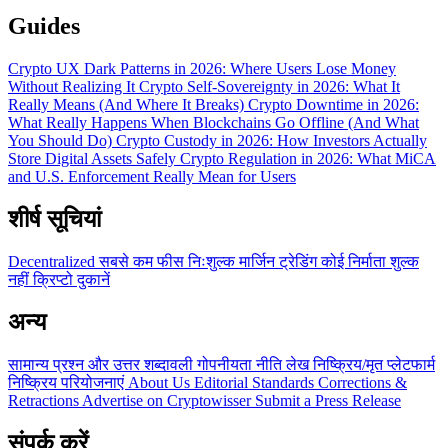
Guides
Crypto UX Dark Patterns in 2026: Where Users Lose Money
Without Realizing It
Crypto Self-Sovereignty in 2026: What It
Really Means (And Where It Breaks)
Crypto Downtime in 2026:
What Really Happens When Blockchains Go Offline (And What
You Should Do)
Crypto Custody in 2026: How Investors Actually
Store Digital Assets Safely
Crypto Regulation in 2026: What MiCA
and U.S. Enforcement Really Mean for Users
शीर्ष सूचियां
Decentralized
सबसे कम फीस
निःशुल्क
मार्जिन ट्रेडिंग
कोई निर्माता शुल्क
नहीं
क्रिप्टो दुकानें
अन्य
सामान्य प्रश्न और उत्तर
शब्दावली
गोपनीयता नीति
लेख
निष्क्रिय/मृत प्लेटफार्म
निष्क्रिय परियोजनाएं
About Us
Editorial Standards
Corrections &
Retractions
Advertise on Cryptowisser
Submit a Press Release
संपर्क करें