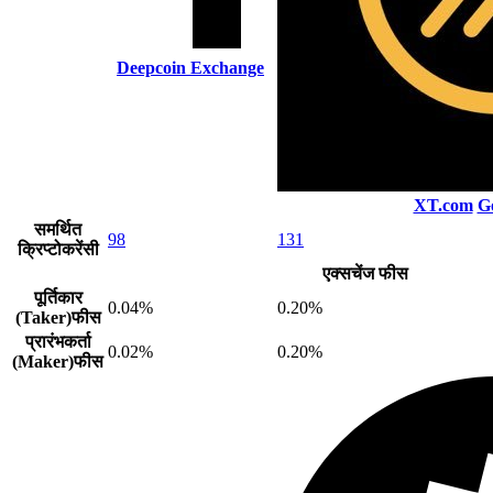
Deepcoin Exchange
XT.com
G
समर्थित
98
131
क्रिप्टोकरेंसी
एक्सचेंज फीस
पूर्तिकार
0.04%
0.20%
(Taker)फीस
प्रारंभकर्ता
0.02%
0.20%
(Maker)फीस