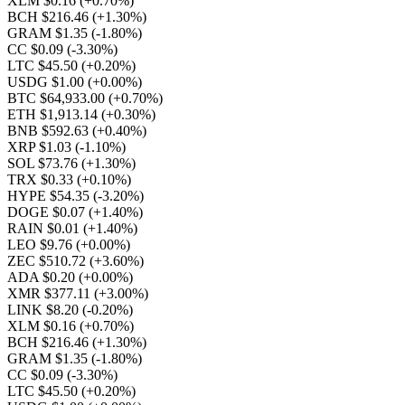
XLM $0.16
(+0.70%)
BCH $216.46
(+1.30%)
GRAM $1.35
(-1.80%)
CC $0.09
(-3.30%)
LTC $45.50
(+0.20%)
USDG $1.00
(+0.00%)
BTC $64,933.00
(+0.70%)
ETH $1,913.14
(+0.30%)
BNB $592.63
(+0.40%)
XRP $1.03
(-1.10%)
SOL $73.76
(+1.30%)
TRX $0.33
(+0.10%)
HYPE $54.35
(-3.20%)
DOGE $0.07
(+1.40%)
RAIN $0.01
(+1.40%)
LEO $9.76
(+0.00%)
ZEC $510.72
(+3.60%)
ADA $0.20
(+0.00%)
XMR $377.11
(+3.00%)
LINK $8.20
(-0.20%)
XLM $0.16
(+0.70%)
BCH $216.46
(+1.30%)
GRAM $1.35
(-1.80%)
CC $0.09
(-3.30%)
LTC $45.50
(+0.20%)