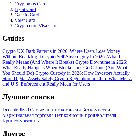
Cryptomus Card
Bybit Card
Gate.io Card
Volet Card
Crypto.com Visa Card
Guides
Crypto UX Dark Patterns in 2026: Where Users Lose Money
Without Realizing It
Crypto Self-Sovereignty in 2026: What It
Really Means (And Where It Breaks)
Crypto Downtime in 2026:
What Really Happens When Blockchains Go Offline (And What
You Should Do)
Crypto Custody in 2026: How Investors Actually
Store Digital Assets Safely
Crypto Regulation in 2026: What MiCA
and U.S. Enforcement Really Mean for Users
Лучшие списки
Decentralized
Самые низкие комиссии
Без комиссии
Маржинальная торговля
Нет комиссии производителя
Крипто-магазины
Другое