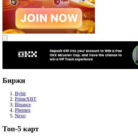
Биржи
Bybit
PrimeXBT
Binance
Phemex
Nexo
Топ-5 карт