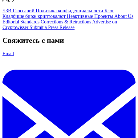
ЧЗВ
Глоссарий
Политика конфиденциальности
Блог
Кладбище бирж криптовалют
Неактивные Проекты
About Us
Editorial Standards
Corrections & Retractions
Advertise on
Cryptowisser
Submit a Press Release
Свяжитесь с нами
Email