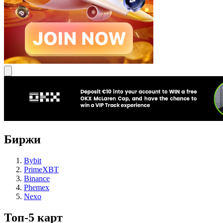
Биржи
Bybit
PrimeXBT
Binance
Phemex
Nexo
Топ-5 карт