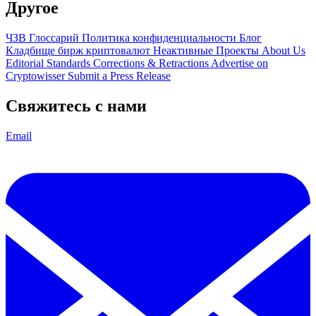
Другое
ЧЗВ
Глоссарий
Политика конфиденциальности
Блог
Кладбище бирж криптовалют
Неактивные Проекты
About Us
Editorial Standards
Corrections & Retractions
Advertise on
Cryptowisser
Submit a Press Release
Свяжитесь с нами
Email