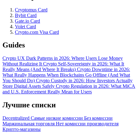
Cryptomus Card
Bybit Card
Gate.io Card
Volet Card
Crypto.com Visa Card
Guides
Crypto UX Dark Patterns in 2026: Where Users Lose Money
Without Realizing It
Crypto Self-Sovereignty in 2026: What It
Really Means (And Where It Breaks)
Crypto Downtime in 2026:
What Really Happens When Blockchains Go Offline (And What
You Should Do)
Crypto Custody in 2026: How Investors Actually
Store Digital Assets Safely
Crypto Regulation in 2026: What MiCA
and U.S. Enforcement Really Mean for Users
Лучшие списки
Decentralized
Самые низкие комиссии
Без комиссии
Маржинальная торговля
Нет комиссии производителя
Крипто-магазины