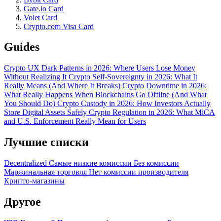
Gate.io Card
Volet Card
Crypto.com Visa Card
Guides
Crypto UX Dark Patterns in 2026: Where Users Lose Money
Without Realizing It
Crypto Self-Sovereignty in 2026: What It
Really Means (And Where It Breaks)
Crypto Downtime in 2026:
What Really Happens When Blockchains Go Offline (And What
You Should Do)
Crypto Custody in 2026: How Investors Actually
Store Digital Assets Safely
Crypto Regulation in 2026: What MiCA
and U.S. Enforcement Really Mean for Users
Лучшие списки
Decentralized
Самые низкие комиссии
Без комиссии
Маржинальная торговля
Нет комиссии производителя
Крипто-магазины
Другое