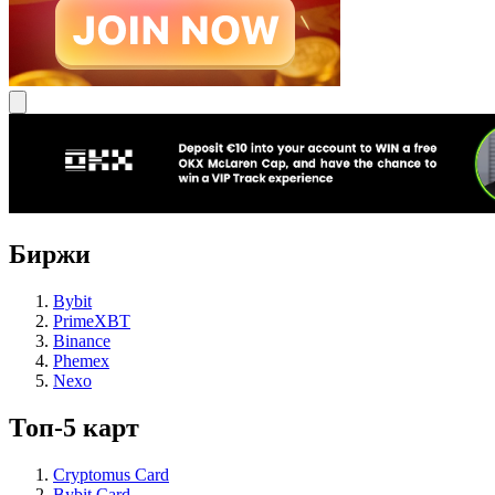
Биржи
Bybit
PrimeXBT
Binance
Phemex
Nexo
Топ-5 карт
Cryptomus Card
Bybit Card