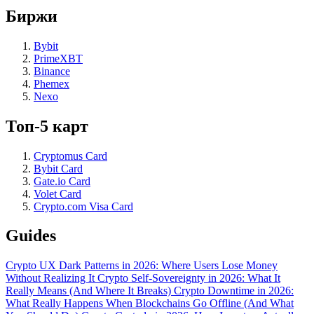
Биржи
Bybit
PrimeXBT
Binance
Phemex
Nexo
Топ-5 карт
Cryptomus Card
Bybit Card
Gate.io Card
Volet Card
Crypto.com Visa Card
Guides
Crypto UX Dark Patterns in 2026: Where Users Lose Money
Without Realizing It
Crypto Self-Sovereignty in 2026: What It
Really Means (And Where It Breaks)
Crypto Downtime in 2026:
What Really Happens When Blockchains Go Offline (And What