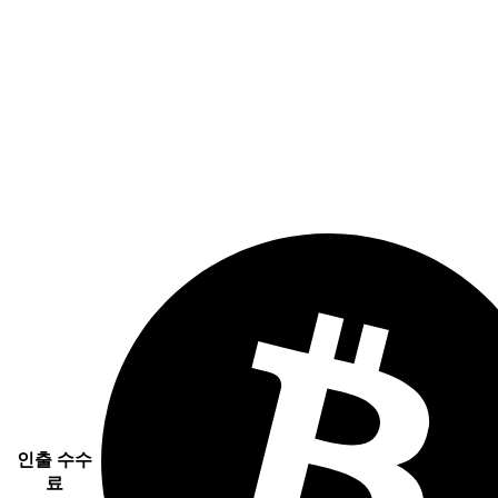
인출 수수
료