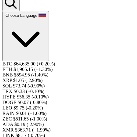
Choose Language
BTC $64,635.00
(+0.20%)
ETH $1,905.15
(+1.30%)
BNB $594.95
(-1.40%)
XRP $1.05
(-2.90%)
SOL $73.74
(-0.90%)
TRX $0.33
(+0.10%)
HYPE $56.35
(-0.10%)
DOGE $0.07
(-0.80%)
LEO $9.75
(-0.20%)
RAIN $0.01
(+1.00%)
ZEC $511.65
(-1.00%)
ADA $0.19
(-2.90%)
XMR $363.71
(+1.90%)
LINK $8.17
(-0.70%)