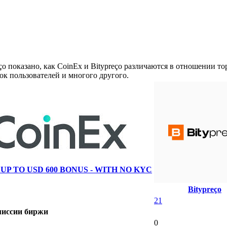
o показано, как CoinEx и Bitypreço различаются в отношении то
ок пользователей и многого другого.
UP TO USD 600 BONUS - WITH NO KYC
Bitypreço
21
иссии биржи
0