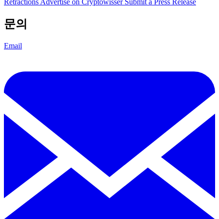
Retractions
Advertise on Cryptowisser
Submit a Press Release
문의
Email