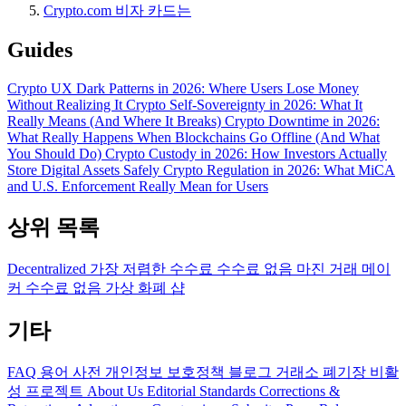
Crypto.com 비자 카드는
Guides
Crypto UX Dark Patterns in 2026: Where Users Lose Money
Without Realizing It
Crypto Self-Sovereignty in 2026: What It
Really Means (And Where It Breaks)
Crypto Downtime in 2026:
What Really Happens When Blockchains Go Offline (And What
You Should Do)
Crypto Custody in 2026: How Investors Actually
Store Digital Assets Safely
Crypto Regulation in 2026: What MiCA
and U.S. Enforcement Really Mean for Users
상위 목록
Decentralized
가장 저렴한 수수료
수수료 없음
마진 거래
메이
커 수수료 없음
가상 화폐 샵
기타
FAQ
용어 사전
개인정보 보호정책
블로그
거래소 폐기장
비활
성 프로젝트
About Us
Editorial Standards
Corrections &