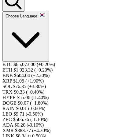
Choose Language
BTC $65,073.00
(+0.20%)
ETH $1,923.32
(+0.20%)
BNB $604.04
(+2.20%)
XRP $1.05
(+1.90%)
SOL $76.35
(+3.30%)
TRX $0.33
(+0.40%)
HYPE $55.06
(-1.40%)
DOGE $0.07
(+1.80%)
RAIN $0.01
(-0.60%)
LEO $9.71
(-0.50%)
ZEC $506.76
(-1.10%)
ADA $0.20
(-0.10%)
XMR $383.77
(+4.30%)
LINK $8.34
(+0.50%)