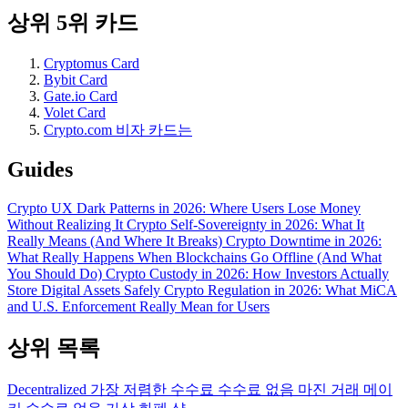
상위 5위 카드
Cryptomus Card
Bybit Card
Gate.io Card
Volet Card
Crypto.com 비자 카드는
Guides
Crypto UX Dark Patterns in 2026: Where Users Lose Money
Without Realizing It
Crypto Self-Sovereignty in 2026: What It
Really Means (And Where It Breaks)
Crypto Downtime in 2026:
What Really Happens When Blockchains Go Offline (And What
You Should Do)
Crypto Custody in 2026: How Investors Actually
Store Digital Assets Safely
Crypto Regulation in 2026: What MiCA
and U.S. Enforcement Really Mean for Users
상위 목록
Decentralized
가장 저렴한 수수료
수수료 없음
마진 거래
메이