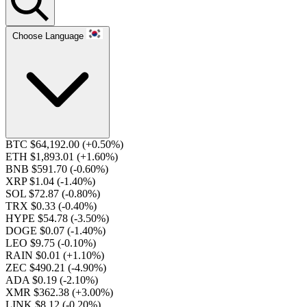
Choose Language
BTC $64,192.00
(+0.50%)
ETH $1,893.01
(+1.60%)
BNB $591.70
(-0.60%)
XRP $1.04
(-1.40%)
SOL $72.87
(-0.80%)
TRX $0.33
(-0.40%)
HYPE $54.78
(-3.50%)
DOGE $0.07
(-1.40%)
LEO $9.75
(-0.10%)
RAIN $0.01
(+1.10%)
ZEC $490.21
(-4.90%)
ADA $0.19
(-2.10%)
XMR $362.38
(+3.00%)
LINK $8.12
(-0.20%)