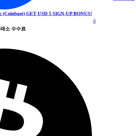
(Coinbase)
GET USD 5 SIGN-UP BONUS!
0
래소 수수료