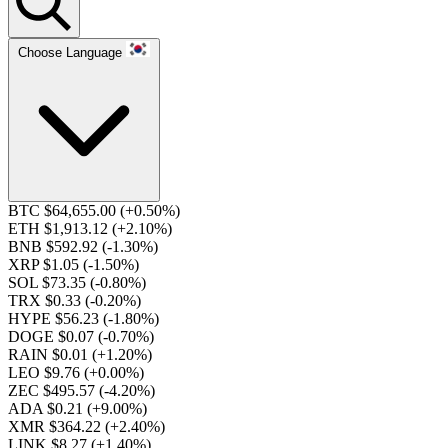
Choose Language
BTC $64,655.00
(+0.50%)
ETH $1,913.12
(+2.10%)
BNB $592.92
(-1.30%)
XRP $1.05
(-1.50%)
SOL $73.35
(-0.80%)
TRX $0.33
(-0.20%)
HYPE $56.23
(-1.80%)
DOGE $0.07
(-0.70%)
RAIN $0.01
(+1.20%)
LEO $9.76
(+0.00%)
ZEC $495.57
(-4.20%)
ADA $0.21
(+9.00%)
XMR $364.22
(+2.40%)
LINK $8.27
(+1.40%)