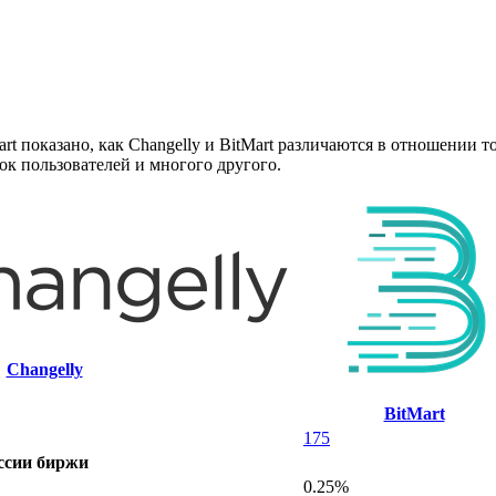
t показано, как Changelly и BitMart различаются в отношении т
ок пользователей и многого другого.
Changelly
BitMart
175
ссии биржи
0.25%