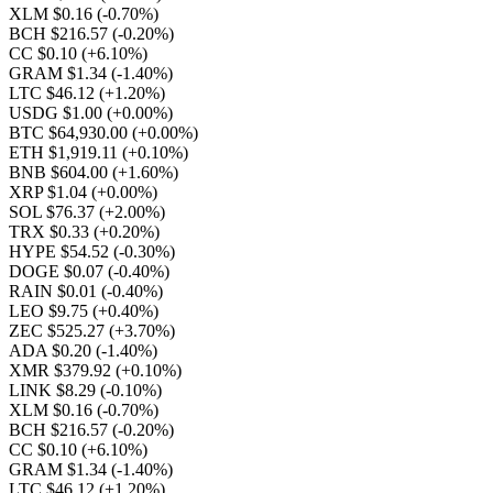
XLM $0.16
(-0.70%)
BCH $216.57
(-0.20%)
CC $0.10
(+6.10%)
GRAM $1.34
(-1.40%)
LTC $46.12
(+1.20%)
USDG $1.00
(+0.00%)
BTC $64,930.00
(+0.00%)
ETH $1,919.11
(+0.10%)
BNB $604.00
(+1.60%)
XRP $1.04
(+0.00%)
SOL $76.37
(+2.00%)
TRX $0.33
(+0.20%)
HYPE $54.52
(-0.30%)
DOGE $0.07
(-0.40%)
RAIN $0.01
(-0.40%)
LEO $9.75
(+0.40%)
ZEC $525.27
(+3.70%)
ADA $0.20
(-1.40%)
XMR $379.92
(+0.10%)
LINK $8.29
(-0.10%)
XLM $0.16
(-0.70%)
BCH $216.57
(-0.20%)
CC $0.10
(+6.10%)
GRAM $1.34
(-1.40%)
LTC $46.12
(+1.20%)