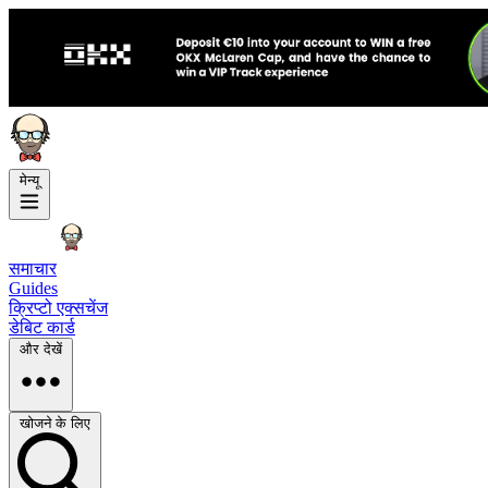
मेन्यू
समाचार
Guides
क्रिप्टो एक्सचेंज
डेबिट कार्ड
और देखें
खोजने के लिए