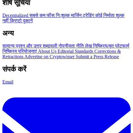
शीर्ष सूचियां
Decentralized
सबसे कम फीस
निःशुल्क
मार्जिन ट्रेडिंग
कोई निर्माता शुल्क
नहीं
क्रिप्टो दुकानें
अन्य
सामान्य प्रश्न और उत्तर
शब्दावली
गोपनीयता नीति
लेख
निष्क्रिय/मृत प्लेटफार्म
निष्क्रिय परियोजनाएं
About Us
Editorial Standards
Corrections &
Retractions
Advertise on Cryptowisser
Submit a Press Release
संपर्क करें
Email