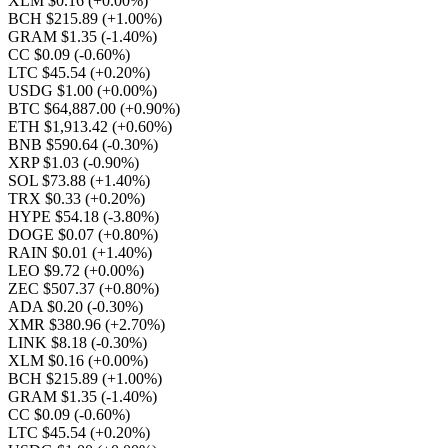
XLM $0.16
(+0.00%)
BCH $215.89
(+1.00%)
GRAM $1.35
(-1.40%)
CC $0.09
(-0.60%)
LTC $45.54
(+0.20%)
USDG $1.00
(+0.00%)
BTC $64,887.00
(+0.90%)
ETH $1,913.42
(+0.60%)
BNB $590.64
(-0.30%)
XRP $1.03
(-0.90%)
SOL $73.88
(+1.40%)
TRX $0.33
(+0.20%)
HYPE $54.18
(-3.80%)
DOGE $0.07
(+0.80%)
RAIN $0.01
(+1.40%)
LEO $9.72
(+0.00%)
ZEC $507.37
(+0.80%)
ADA $0.20
(-0.30%)
XMR $380.96
(+2.70%)
LINK $8.18
(-0.30%)
XLM $0.16
(+0.00%)
BCH $215.89
(+1.00%)
GRAM $1.35
(-1.40%)
CC $0.09
(-0.60%)
LTC $45.54
(+0.20%)