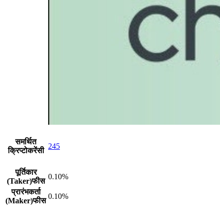
समर्थित
245
क्रिप्टोकरेंसी
पूर्तिकार
0.10%
(Taker)फीस
प्रारंभकर्ता
0.10%
(Maker)फीस