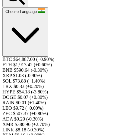
Choose Language
BTC $64,887.00
(+0.90%)
ETH $1,913.42
(+0.60%)
BNB $590.64
(-0.30%)
XRP $1.03
(-0.90%)
SOL $73.88
(+1.40%)
TRX $0.33
(+0.20%)
HYPE $54.18
(-3.80%)
DOGE $0.07
(+0.80%)
RAIN $0.01
(+1.40%)
LEO $9.72
(+0.00%)
ZEC $507.37
(+0.80%)
ADA $0.20
(-0.30%)
XMR $380.96
(+2.70%)
LINK $8.18
(-0.30%)