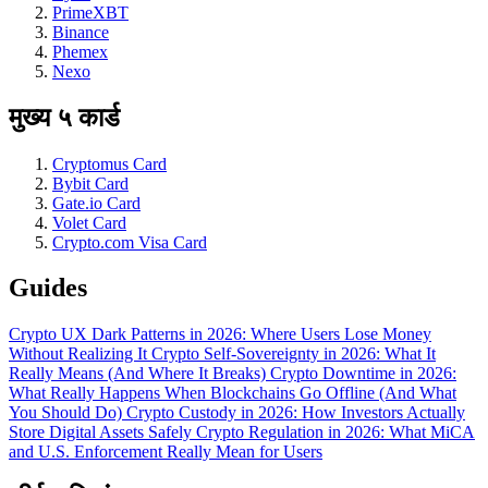
PrimeXBT
Binance
Phemex
Nexo
मुख्य ५ कार्ड
Cryptomus Card
Bybit Card
Gate.io Card
Volet Card
Crypto.com Visa Card
Guides
Crypto UX Dark Patterns in 2026: Where Users Lose Money
Without Realizing It
Crypto Self-Sovereignty in 2026: What It
Really Means (And Where It Breaks)
Crypto Downtime in 2026:
What Really Happens When Blockchains Go Offline (And What
You Should Do)
Crypto Custody in 2026: How Investors Actually
Store Digital Assets Safely
Crypto Regulation in 2026: What MiCA
and U.S. Enforcement Really Mean for Users