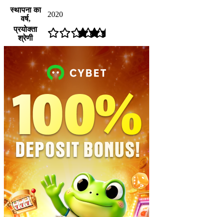
स्थापना का
2020
वर्ष,
प्रयोक्ता
श्रेणी