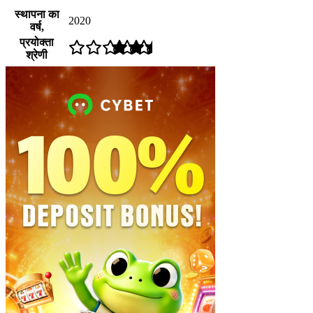
स्थापना का
2020
वर्ष,
प्रयोक्ता
श्रेणी