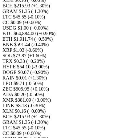
XLM $0.16
(+0.00%)
BCH $215.93
(+1.30%)
GRAM $1.35
(-1.30%)
LTC $45.55
(-0.10%)
CC $0.09
(+0.60%)
USDG $1.00
(+0.00%)
BTC $64,884.00
(+0.90%)
ETH $1,911.74
(+0.50%)
BNB $591.44
(-0.40%)
XRP $1.03
(-0.60%)
SOL $73.87
(+1.60%)
TRX $0.33
(+0.20%)
HYPE $54.10
(-3.00%)
DOGE $0.07
(+0.90%)
RAIN $0.01
(+1.30%)
LEO $9.71
(-0.50%)
ZEC $505.95
(+0.10%)
ADA $0.20
(-0.50%)
XMR $381.09
(+3.00%)
LINK $8.18
(-0.30%)
XLM $0.16
(+0.00%)
BCH $215.93
(+1.30%)
GRAM $1.35
(-1.30%)
LTC $45.55
(-0.10%)
CC $0.09
(+0.60%)