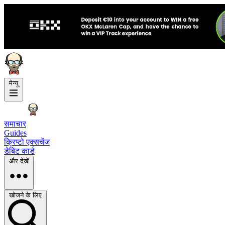
मेन्यू
समाचार
Guides
क्रिप्टो एक्सचेंज
डेबिट कार्ड
और देखें
खोजने के लिए