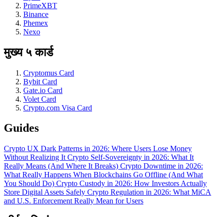
PrimeXBT
Binance
Phemex
Nexo
मुख्य ५ कार्ड
Cryptomus Card
Bybit Card
Gate.io Card
Volet Card
Crypto.com Visa Card
Guides
Crypto UX Dark Patterns in 2026: Where Users Lose Money
Without Realizing It
Crypto Self-Sovereignty in 2026: What It
Really Means (And Where It Breaks)
Crypto Downtime in 2026:
What Really Happens When Blockchains Go Offline (And What
You Should Do)
Crypto Custody in 2026: How Investors Actually
Store Digital Assets Safely
Crypto Regulation in 2026: What MiCA
and U.S. Enforcement Really Mean for Users