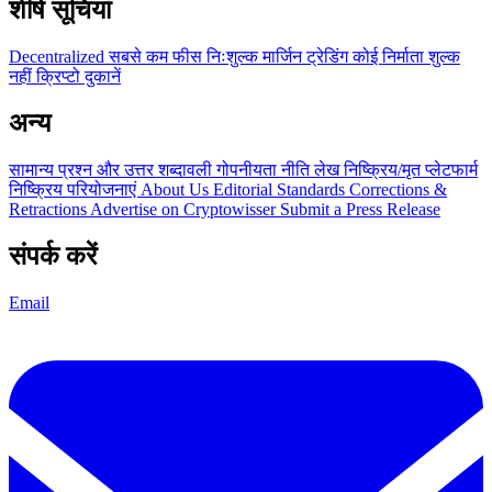
शीर्ष सूचियां
Decentralized
सबसे कम फीस
निःशुल्क
मार्जिन ट्रेडिंग
कोई निर्माता शुल्क
नहीं
क्रिप्टो दुकानें
अन्य
सामान्य प्रश्न और उत्तर
शब्दावली
गोपनीयता नीति
लेख
निष्क्रिय/मृत प्लेटफार्म
निष्क्रिय परियोजनाएं
About Us
Editorial Standards
Corrections &
Retractions
Advertise on Cryptowisser
Submit a Press Release
संपर्क करें
Email