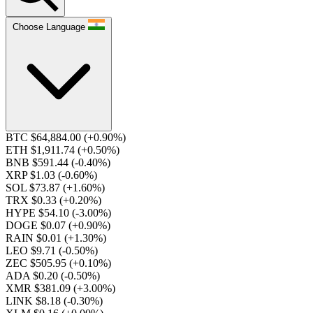
Choose Language
BTC $64,884.00
(+0.90%)
ETH $1,911.74
(+0.50%)
BNB $591.44
(-0.40%)
XRP $1.03
(-0.60%)
SOL $73.87
(+1.60%)
TRX $0.33
(+0.20%)
HYPE $54.10
(-3.00%)
DOGE $0.07
(+0.90%)
RAIN $0.01
(+1.30%)
LEO $9.71
(-0.50%)
ZEC $505.95
(+0.10%)
ADA $0.20
(-0.50%)
XMR $381.09
(+3.00%)
LINK $8.18
(-0.30%)