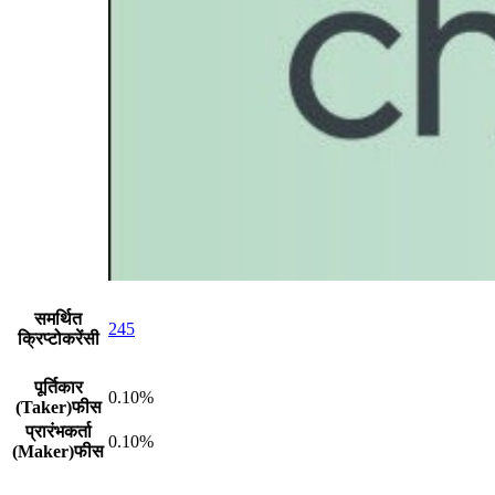
समर्थित
245
क्रिप्टोकरेंसी
पूर्तिकार
0.10%
(Taker)फीस
प्रारंभकर्ता
0.10%
(Maker)फीस