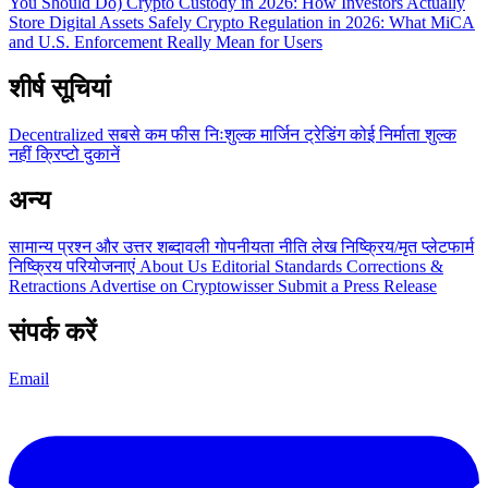
You Should Do)
Crypto Custody in 2026: How Investors Actually
Store Digital Assets Safely
Crypto Regulation in 2026: What MiCA
and U.S. Enforcement Really Mean for Users
शीर्ष सूचियां
Decentralized
सबसे कम फीस
निःशुल्क
मार्जिन ट्रेडिंग
कोई निर्माता शुल्क
नहीं
क्रिप्टो दुकानें
अन्य
सामान्य प्रश्न और उत्तर
शब्दावली
गोपनीयता नीति
लेख
निष्क्रिय/मृत प्लेटफार्म
निष्क्रिय परियोजनाएं
About Us
Editorial Standards
Corrections &
Retractions
Advertise on Cryptowisser
Submit a Press Release
संपर्क करें
Email