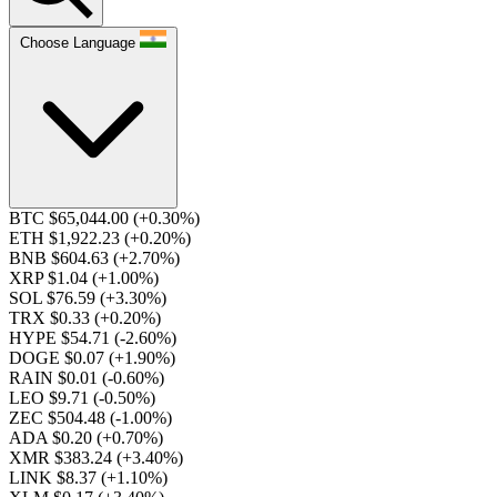
Choose Language
BTC $65,044.00
(+0.30%)
ETH $1,922.23
(+0.20%)
BNB $604.63
(+2.70%)
XRP $1.04
(+1.00%)
SOL $76.59
(+3.30%)
TRX $0.33
(+0.20%)
HYPE $54.71
(-2.60%)
DOGE $0.07
(+1.90%)
RAIN $0.01
(-0.60%)
LEO $9.71
(-0.50%)
ZEC $504.48
(-1.00%)
ADA $0.20
(+0.70%)
XMR $383.24
(+3.40%)
LINK $8.37
(+1.10%)