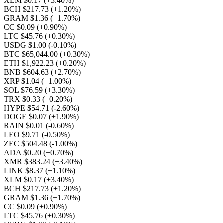
XLM $0.17
(+3.40%)
BCH $217.73
(+1.20%)
GRAM $1.36
(+1.70%)
CC $0.09
(+0.90%)
LTC $45.76
(+0.30%)
USDG $1.00
(-0.10%)
BTC $65,044.00
(+0.30%)
ETH $1,922.23
(+0.20%)
BNB $604.63
(+2.70%)
XRP $1.04
(+1.00%)
SOL $76.59
(+3.30%)
TRX $0.33
(+0.20%)
HYPE $54.71
(-2.60%)
DOGE $0.07
(+1.90%)
RAIN $0.01
(-0.60%)
LEO $9.71
(-0.50%)
ZEC $504.48
(-1.00%)
ADA $0.20
(+0.70%)
XMR $383.24
(+3.40%)
LINK $8.37
(+1.10%)
XLM $0.17
(+3.40%)
BCH $217.73
(+1.20%)
GRAM $1.36
(+1.70%)
CC $0.09
(+0.90%)
LTC $45.76
(+0.30%)