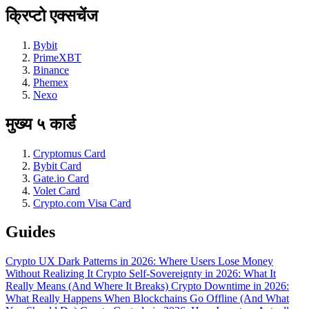
क्रिप्टो एक्सचेंज
Bybit
PrimeXBT
Binance
Phemex
Nexo
मुख्य ५ कार्ड
Cryptomus Card
Bybit Card
Gate.io Card
Volet Card
Crypto.com Visa Card
Guides
Crypto UX Dark Patterns in 2026: Where Users Lose Money
Without Realizing It
Crypto Self-Sovereignty in 2026: What It
Really Means (And Where It Breaks)
Crypto Downtime in 2026:
What Really Happens When Blockchains Go Offline (And What