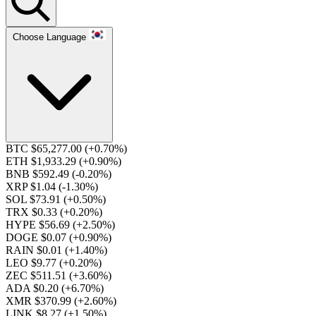
Choose Language
BTC $65,277.00
(+0.70%)
ETH $1,933.29
(+0.90%)
BNB $592.49
(-0.20%)
XRP $1.04
(-1.30%)
SOL $73.91
(+0.50%)
TRX $0.33
(+0.20%)
HYPE $56.69
(+2.50%)
DOGE $0.07
(+0.90%)
RAIN $0.01
(+1.40%)
LEO $9.77
(+0.20%)
ZEC $511.51
(+3.60%)
ADA $0.20
(+6.70%)
XMR $370.99
(+2.60%)
LINK $8.27
(+1.50%)