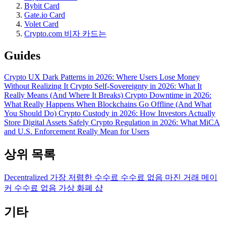
Bybit Card
Gate.io Card
Volet Card
Crypto.com 비자 카드는
Guides
Crypto UX Dark Patterns in 2026: Where Users Lose Money
Without Realizing It
Crypto Self-Sovereignty in 2026: What It
Really Means (And Where It Breaks)
Crypto Downtime in 2026:
What Really Happens When Blockchains Go Offline (And What
You Should Do)
Crypto Custody in 2026: How Investors Actually
Store Digital Assets Safely
Crypto Regulation in 2026: What MiCA
and U.S. Enforcement Really Mean for Users
상위 목록
Decentralized
가장 저렴한 수수료
수수료 없음
마진 거래
메이
커 수수료 없음
가상 화폐 샵
기타