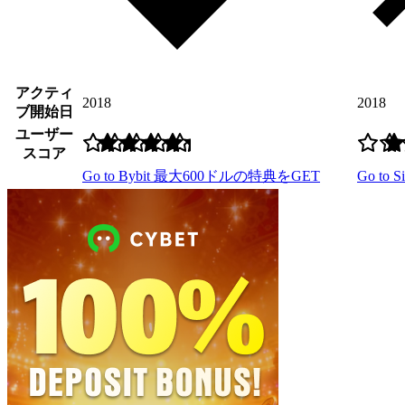
アクティ
2018
2018
ブ開始日
ユーザー
スコア
Go to Bybit
最大600ドルの特典をGET
Go to S