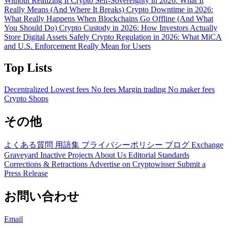
Without Realizing It
Crypto Self-Sovereignty in 2026: What It
Really Means (And Where It Breaks)
Crypto Downtime in 2026:
What Really Happens When Blockchains Go Offline (And What
You Should Do)
Crypto Custody in 2026: How Investors Actually
Store Digital Assets Safely
Crypto Regulation in 2026: What MiCA
and U.S. Enforcement Really Mean for Users
Top Lists
Decentralized
Lowest fees
No fees
Margin trading
No maker fees
Crypto Shops
その他
よくある質問
用語集
プライバシーポリシー
ブログ
Exchange
Graveyard
Inactive Projects
About Us
Editorial Standards
Corrections & Retractions
Advertise on Cryptowisser
Submit a
Press Release
お問い合わせ
Email