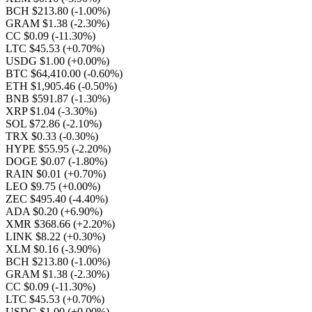
BCH $213.80
(-1.00%)
GRAM $1.38
(-2.30%)
CC $0.09
(-11.30%)
LTC $45.53
(+0.70%)
USDG $1.00
(+0.00%)
BTC $64,410.00
(-0.60%)
ETH $1,905.46
(-0.50%)
BNB $591.87
(-1.30%)
XRP $1.04
(-3.30%)
SOL $72.86
(-2.10%)
TRX $0.33
(-0.30%)
HYPE $55.95
(-2.20%)
DOGE $0.07
(-1.80%)
RAIN $0.01
(+0.70%)
LEO $9.75
(+0.00%)
ZEC $495.40
(-4.40%)
ADA $0.20
(+6.90%)
XMR $368.66
(+2.20%)
LINK $8.22
(+0.30%)
XLM $0.16
(-3.90%)
BCH $213.80
(-1.00%)
GRAM $1.38
(-2.30%)
CC $0.09
(-11.30%)
LTC $45.53
(+0.70%)
USDG $1.00
(+0.00%)