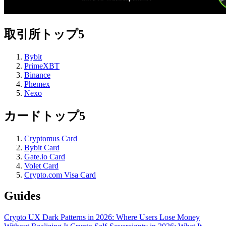
取引所トップ5
Bybit
PrimeXBT
Binance
Phemex
Nexo
カードトップ5
Cryptomus Card
Bybit Card
Gate.io Card
Volet Card
Crypto.com Visa Card
Guides
Crypto UX Dark Patterns in 2026: Where Users Lose Money