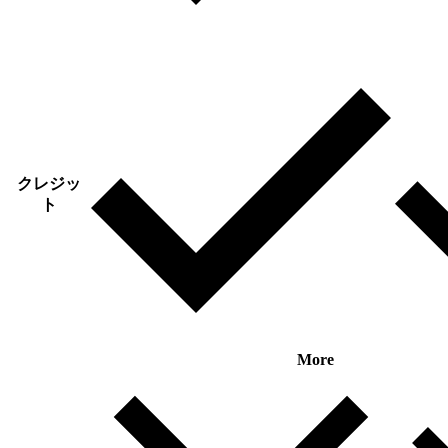
クレジッ
ト
More