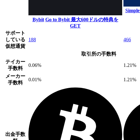
Simpl
Bybit
Go to Bybit
最大600ドルの特典を
GET
サポート
している
188
466
仮想通貨
取引所の手数料
テイカー
0.06%
1.21%
手数料
メーカー
0.01%
1.21%
手数料
出金手数