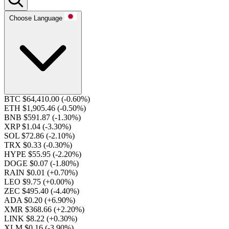
Choose Language
BTC $64,410.00
(-0.60%)
ETH $1,905.46
(-0.50%)
BNB $591.87
(-1.30%)
XRP $1.04
(-3.30%)
SOL $72.86
(-2.10%)
TRX $0.33
(-0.30%)
HYPE $55.95
(-2.20%)
DOGE $0.07
(-1.80%)
RAIN $0.01
(+0.70%)
LEO $9.75
(+0.00%)
ZEC $495.40
(-4.40%)
ADA $0.20
(+6.90%)
XMR $368.66
(+2.20%)
LINK $8.22
(+0.30%)
XLM $0.16
(-3.90%)