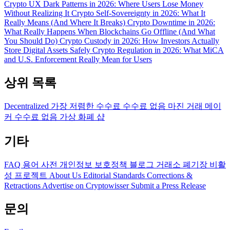
Crypto UX Dark Patterns in 2026: Where Users Lose Money
Without Realizing It
Crypto Self-Sovereignty in 2026: What It
Really Means (And Where It Breaks)
Crypto Downtime in 2026:
What Really Happens When Blockchains Go Offline (And What
You Should Do)
Crypto Custody in 2026: How Investors Actually
Store Digital Assets Safely
Crypto Regulation in 2026: What MiCA
and U.S. Enforcement Really Mean for Users
상위 목록
Decentralized
가장 저렴한 수수료
수수료 없음
마진 거래
메이
커 수수료 없음
가상 화폐 샵
기타
FAQ
용어 사전
개인정보 보호정책
블로그
거래소 폐기장
비활
성 프로젝트
About Us
Editorial Standards
Corrections &
Retractions
Advertise on Cryptowisser
Submit a Press Release
문의