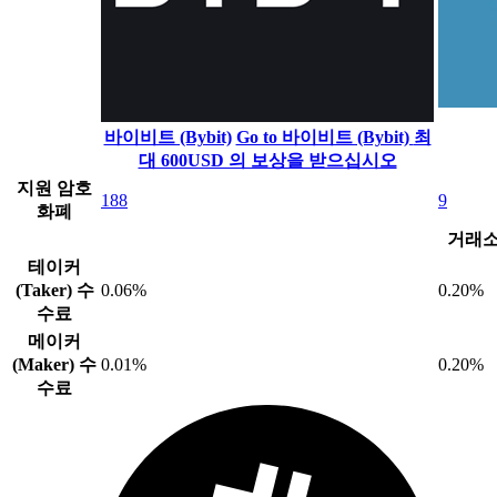
바이비트 (Bybit)
Go to 바이비트 (Bybit)
최
대 600USD 의 보상을 받으십시오
지원 암호
188
9
화폐
거래소
테이커
(Taker) 수
0.06%
0.20%
수료
메이커
(Maker) 수
0.01%
0.20%
수료