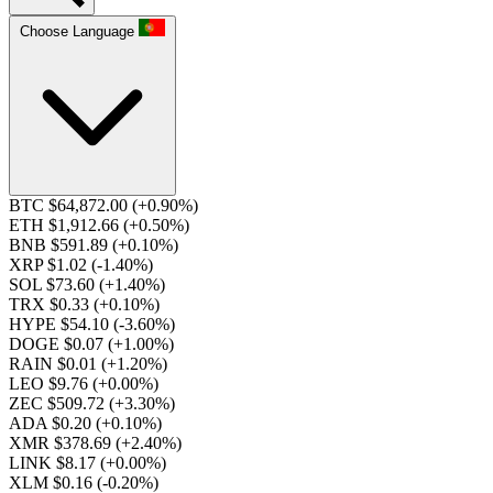
Choose Language
BTC $64,872.00
(+0.90%)
ETH $1,912.66
(+0.50%)
BNB $591.89
(+0.10%)
XRP $1.02
(-1.40%)
SOL $73.60
(+1.40%)
TRX $0.33
(+0.10%)
HYPE $54.10
(-3.60%)
DOGE $0.07
(+1.00%)
RAIN $0.01
(+1.20%)
LEO $9.76
(+0.00%)
ZEC $509.72
(+3.30%)
ADA $0.20
(+0.10%)
XMR $378.69
(+2.40%)
LINK $8.17
(+0.00%)
XLM $0.16
(-0.20%)