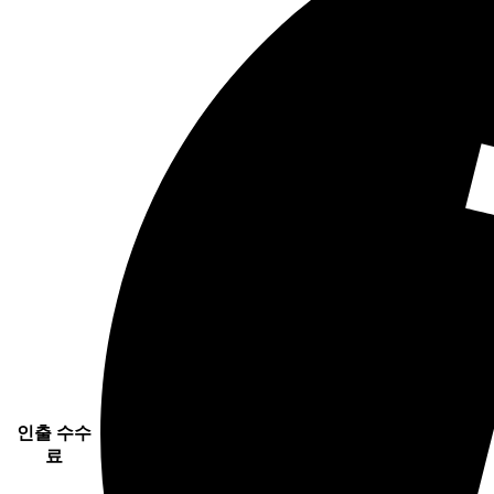
인출 수수
료