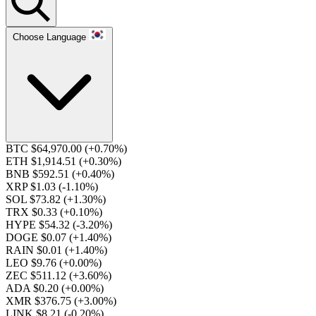
Choose Language
BTC $64,970.00
(+0.70%)
ETH $1,914.51
(+0.30%)
BNB $592.51
(+0.40%)
XRP $1.03
(-1.10%)
SOL $73.82
(+1.30%)
TRX $0.33
(+0.10%)
HYPE $54.32
(-3.20%)
DOGE $0.07
(+1.40%)
RAIN $0.01
(+1.40%)
LEO $9.76
(+0.00%)
ZEC $511.12
(+3.60%)
ADA $0.20
(+0.00%)
XMR $376.75
(+3.00%)
LINK $8.21
(-0.20%)