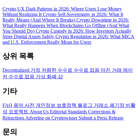
Crypto UX Dark Patterns in 2026: Where Users Lose Money
Without Realizing It
Crypto Self-Sovereignty in 2026: What It
Really Means (And Where It Breaks)
Crypto Downtime in 2026:
What Really Happens When Blockchains Go Offline (And What
You Should Do)
Crypto Custody in 2026: How Investors Actually
Store Digital Assets Safely
Crypto Regulation in 2026: What MiCA
and U.S. Enforcement Really Mean for Users
상위 목록
Decentralized
가장 저렴한 수수료
수수료 없음
마진 거래
메이
커 수수료 없음
가상 화폐 샵
기타
FAQ
용어 사전
개인정보 보호정책
블로그
거래소 폐기장
비활
성 프로젝트
About Us
Editorial Standards
Corrections &
Retractions
Advertise on Cryptowisser
Submit a Press Release
문의