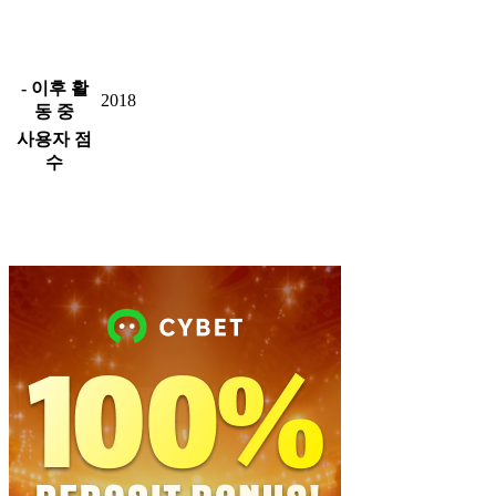
- 이후 활
2018
동 중
사용자 점
수