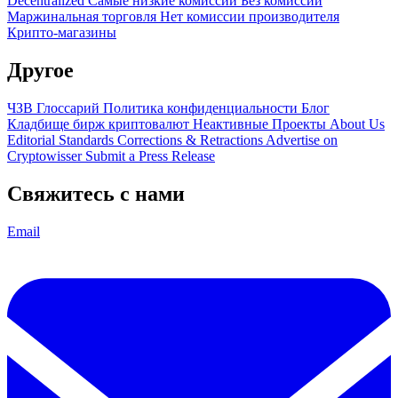
Decentralized
Самые низкие комиссии
Без комиссии
Маржинальная торговля
Нет комиссии производителя
Крипто-магазины
Другое
ЧЗВ
Глоссарий
Политика конфиденциальности
Блог
Кладбище бирж криптовалют
Неактивные Проекты
About Us
Editorial Standards
Corrections & Retractions
Advertise on
Cryptowisser
Submit a Press Release
Свяжитесь с нами
Email