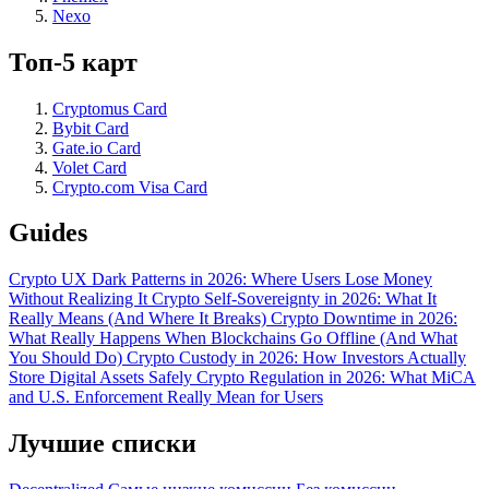
Nexo
Топ-5 карт
Cryptomus Card
Bybit Card
Gate.io Card
Volet Card
Crypto.com Visa Card
Guides
Crypto UX Dark Patterns in 2026: Where Users Lose Money
Without Realizing It
Crypto Self-Sovereignty in 2026: What It
Really Means (And Where It Breaks)
Crypto Downtime in 2026:
What Really Happens When Blockchains Go Offline (And What
You Should Do)
Crypto Custody in 2026: How Investors Actually
Store Digital Assets Safely
Crypto Regulation in 2026: What MiCA
and U.S. Enforcement Really Mean for Users
Лучшие списки