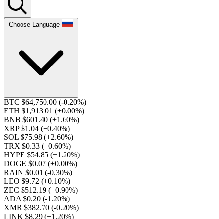
Choose Language
BTC $64,750.00
(-0.20%)
ETH $1,913.01
(+0.00%)
BNB $601.40
(+1.60%)
XRP $1.04
(+0.40%)
SOL $75.98
(+2.60%)
TRX $0.33
(+0.60%)
HYPE $54.85
(+1.20%)
DOGE $0.07
(+0.00%)
RAIN $0.01
(-0.30%)
LEO $9.72
(+0.10%)
ZEC $512.19
(+0.90%)
ADA $0.20
(-1.20%)
XMR $382.70
(-0.20%)
LINK $8.29
(+1.20%)