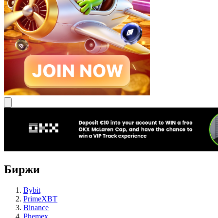
Биржи
Bybit
PrimeXBT
Binance
Phemex