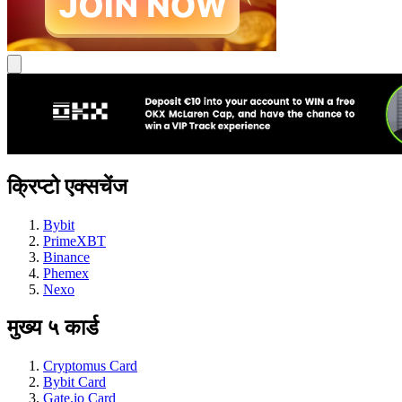
क्रिप्टो एक्सचेंज
Bybit
PrimeXBT
Binance
Phemex
Nexo
मुख्य ५ कार्ड
Cryptomus Card
Bybit Card
Gate.io Card