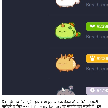
खिलाड़ी आक्सीस, भूमि, इन-गेम आइटम या एक बंडल पैकेज जैसे एनएफटी
खरीदने के लिए Axie Infinity marketplace का उपयोग कर सकते हैं। इन