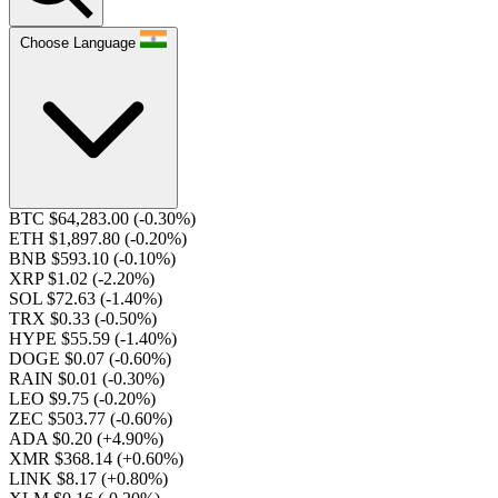
Choose Language
BTC $64,283.00
(-0.30%)
ETH $1,897.80
(-0.20%)
BNB $593.10
(-0.10%)
XRP $1.02
(-2.20%)
SOL $72.63
(-1.40%)
TRX $0.33
(-0.50%)
HYPE $55.59
(-1.40%)
DOGE $0.07
(-0.60%)
RAIN $0.01
(-0.30%)
LEO $9.75
(-0.20%)
ZEC $503.77
(-0.60%)
ADA $0.20
(+4.90%)
XMR $368.14
(+0.60%)
LINK $8.17
(+0.80%)