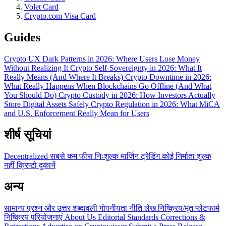
Volet Card
Crypto.com Visa Card
Guides
Crypto UX Dark Patterns in 2026: Where Users Lose Money
Without Realizing It
Crypto Self-Sovereignty in 2026: What It
Really Means (And Where It Breaks)
Crypto Downtime in 2026:
What Really Happens When Blockchains Go Offline (And What
You Should Do)
Crypto Custody in 2026: How Investors Actually
Store Digital Assets Safely
Crypto Regulation in 2026: What MiCA
and U.S. Enforcement Really Mean for Users
शीर्ष सूचियां
Decentralized
सबसे कम फीस
निःशुल्क
मार्जिन ट्रेडिंग
कोई निर्माता शुल्क
नहीं
क्रिप्टो दुकानें
अन्य
सामान्य प्रश्न और उत्तर
शब्दावली
गोपनीयता नीति
लेख
निष्क्रिय/मृत प्लेटफार्म
निष्क्रिय परियोजनाएं
About Us
Editorial Standards
Corrections &