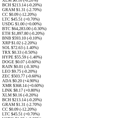
XLM $0.16
(-0.20%)
BCH $213.14
(-0.20%)
GRAM $1.31
(-2.70%)
CC $0.09
(-12.20%)
LTC $45.51
(+0.70%)
USDG $1.00
(+0.00%)
BTC $64,283.00
(-0.30%)
ETH $1,897.80
(-0.20%)
BNB $593.10
(-0.10%)
XRP $1.02
(-2.20%)
SOL $72.63
(-1.40%)
TRX $0.33
(-0.50%)
HYPE $55.59
(-1.40%)
DOGE $0.07
(-0.60%)
RAIN $0.01
(-0.30%)
LEO $9.75
(-0.20%)
ZEC $503.77
(-0.60%)
ADA $0.20
(+4.90%)
XMR $368.14
(+0.60%)
LINK $8.17
(+0.80%)
XLM $0.16
(-0.20%)
BCH $213.14
(-0.20%)
GRAM $1.31
(-2.70%)
CC $0.09
(-12.20%)
LTC $45.51
(+0.70%)